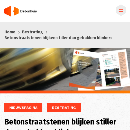
Overslaan
Home
Bestrating
en
Betonstraatstenen blijken stiller dan gebakken klinkers
naar
de
inhoud
gaan
NIEUWSPAGINA
BESTRATING
Betonstraatstenen blijken stiller