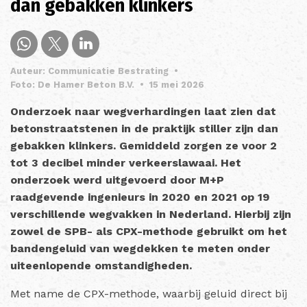
dan gebakken klinkers
Auteur: Communicatie Bestrating
•
Foto: De Hamer Beton B.V.
•
15 mei 2026
Onderzoek naar wegverhardingen laat zien dat
betonstraatstenen in de praktijk stiller zijn dan
gebakken klinkers. Gemiddeld zorgen ze voor 2
tot 3 decibel minder verkeerslawaai. Het
onderzoek werd uitgevoerd door M+P
raadgevende ingenieurs in 2020 en 2021 op 19
verschillende wegvakken in Nederland. Hierbij zijn
zowel de SPB- als CPX-methode gebruikt om het
bandengeluid van wegdekken te meten onder
uiteenlopende omstandigheden.
Met name de CPX-methode, waarbij geluid direct bij