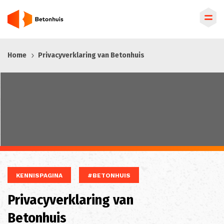
Overslaan
Home
Privacyverklaring van Betonhuis
en
naar
de
inhoud
gaan
KENNISPAGINA
#BETONHUIS
Privacyverklaring van
Betonhuis