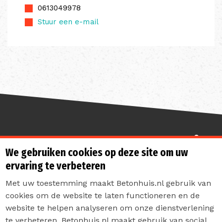
0613049978
Stuur een e-mail
Sterk de toekomst in
We gebruiken cookies op deze site om uw
ervaring te verbeteren
Met uw toestemming maakt Betonhuis.nl gebruik van
cookies om de website te laten functioneren en de
website te helpen analyseren om onze dienstverlening
te verbeteren. Betonhuis.nl maakt gebruik van social