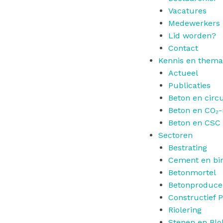
Vacatures
Medewerkers
Lid worden?
Contact
Kennis en thema
Actueel
Publicaties
Beton en circu
Beton en CO₂-
Beton en CSC
Sectoren
Bestrating
Cement en bi
Betonmortel
Betonproduce
Constructief 
Riolering
Stenen en Bl