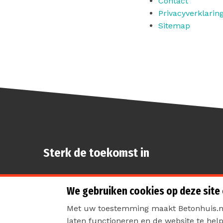
Contact
Privacyverklarin
Sitemap
Sterk de toekomst in
We gebruiken cookies op deze site
Met uw toestemming maakt Betonhuis.nl
laten functioneren en de website te hel