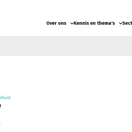
Over ons
Kennis en thema's
Sec
nhuis
e
s