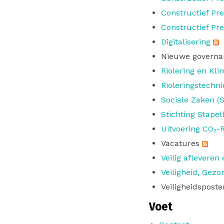
Constructief Pr
Constructief Pr
Digitalisering
Nieuwe governa
Riolering en Kli
Rioleringstechni
Sociale Zaken (
Stichting Stape
Uitvoering CO₂
Vacatures
Veilig afleveren
Veiligheid, Gezo
Veiligheidspost
Voet