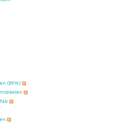
en (BPN)
middelen
efab
ken