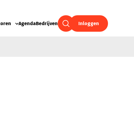
toren
Agenda
Bedrijven
Inloggen