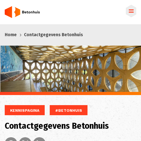
Overslaan
Home
Contactgegevens Betonhuis
en
naar
de
inhoud
gaan
KENNISPAGINA
#BETONHUIS
Contactgegevens Betonhuis