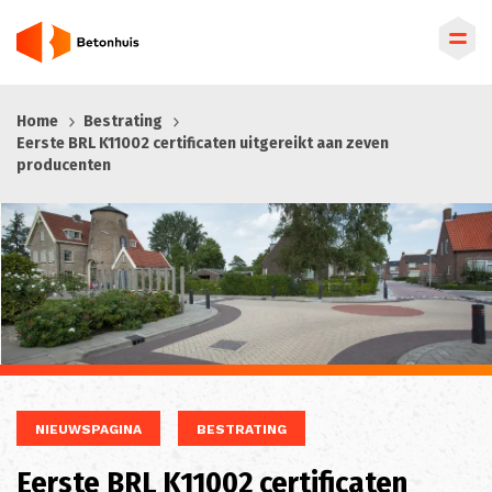
Overslaan
Home
Bestrating
en
Eerste BRL K11002 certificaten uitgereikt aan zeven
naar
producenten
de
inhoud
gaan
NIEUWSPAGINA
BESTRATING
Eerste BRL K11002 certificaten