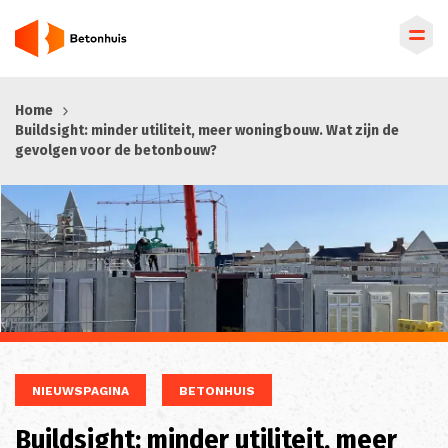
Overslaan
Home
en
Buildsight: minder utiliteit, meer woningbouw. Wat zijn de
naar
gevolgen voor de betonbouw?
de
inhoud
gaan
NIEUWSPAGINA
BETONHUIS
Buildsight: minder utiliteit, meer