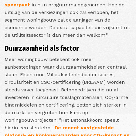
speerpunt
in hun programma opgenomen. Hoe de
uitslag van de verkiezingen ook zal verlopen, het
segment woningbouw zal de aanjager van de
economie worden. De extra capaciteit die vrijkomt uit
de utiliteitssector is dan meer dan welkom."
Duurzaamheid als factor
Meer woningbouw betekent ook meer
aanbestedingen waar duurzaamheidseisen centraal
staan. Eisen rond Milieukostenindicator scores,
circulariteit en CSC-certificering (BREAAM) worden
steeds vaker toegepast. Betonbedrijven die nu al
investeren in circulaire toeslagmaterialen, CO₂-arme
bindmiddelen en certificering, zetten zich sterker in
de markt en vergroten hun kans op
woningbouwprojecten. "Het Betonakkoord speelt
hierin een sleutelrol.
De recent vastgestelde
plafond- en koploperwaarden voor CO₂-impact en