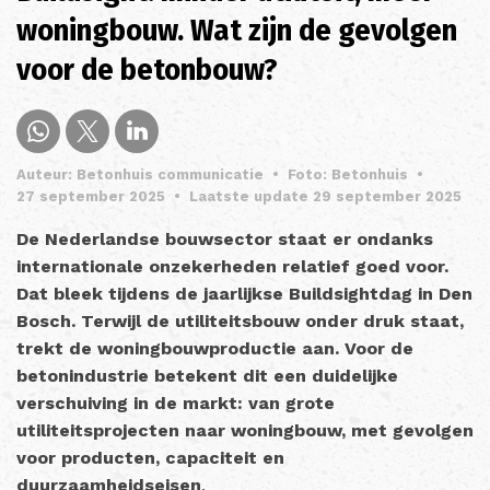
woningbouw. Wat zijn de gevolgen
voor de betonbouw?
Auteur: Betonhuis communicatie
•
Foto: Betonhuis
•
27 september 2025
•
Laatste update 29 september 2025
De Nederlandse bouwsector staat er ondanks
internationale onzekerheden relatief goed voor.
Dat bleek tijdens de jaarlijkse Buildsightdag in Den
Bosch. Terwijl de utiliteitsbouw onder druk staat,
trekt de woningbouwproductie aan. Voor de
betonindustrie betekent dit een duidelijke
verschuiving in de markt: van grote
utiliteitsprojecten naar woningbouw, met gevolgen
voor producten, capaciteit en
duurzaamheidseisen
.