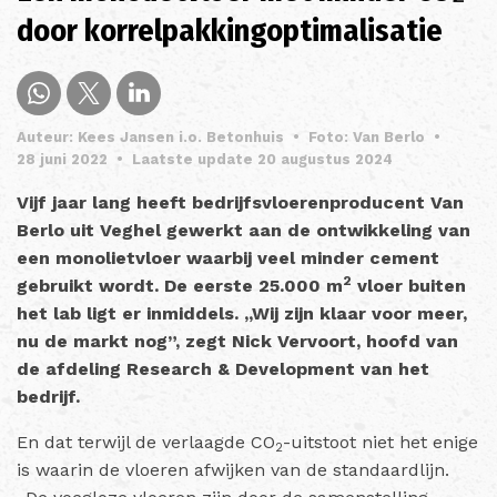
door korrelpakkingoptimalisatie
Auteur: Kees Jansen i.o. Betonhuis
•
Foto: Van Berlo
•
28 juni 2022
•
Laatste update 20 augustus 2024
Vijf jaar lang heeft bedrijfsvloerenproducent Van
Berlo uit Veghel gewerkt aan de ontwikkeling van
een monolietvloer waarbij veel minder cement
2
gebruikt wordt. De eerste 25.000 m
vloer buiten
het lab ligt er inmiddels. ,,Wij zijn klaar voor meer,
nu de markt nog”, zegt Nick Vervoort, hoofd van
de afdeling Research & Development van het
bedrijf.
En dat terwijl de verlaagde CO
-uitstoot niet het enige
2
is waarin de vloeren afwijken van de standaardlijn.