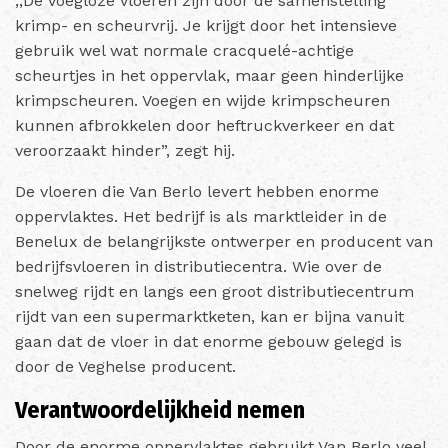
,,De voegloze vloeren zijn door de samenstelling
krimp- en scheurvrij. Je krijgt door het intensieve
gebruik wel wat normale cracquelé-achtige
scheurtjes in het oppervlak, maar geen hinderlijke
krimpscheuren. Voegen en wijde krimpscheuren
kunnen afbrokkelen door heftruckverkeer en dat
veroorzaakt hinder”, zegt hij.
De vloeren die Van Berlo levert hebben enorme
oppervlaktes. Het bedrijf is als marktleider in de
Benelux de belangrijkste ontwerper en producent van
bedrijfsvloeren in distributiecentra. Wie over de
snelweg rijdt en langs een groot distributiecentrum
rijdt van een supermarktketen, kan er bijna vanuit
gaan dat de vloer in dat enorme gebouw gelegd is
door de Veghelse producent.
Verantwoordelijkheid nemen
Door de enorme oppervlaktes gebruikt Van Berlo veel