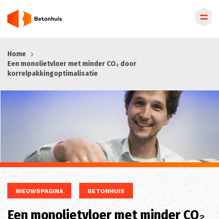
Overslaan
Home
en
Een monolietvloer met minder CO₂ door
naar
korrelpakkingoptimalisatie
de
inhoud
gaan
NIEUWSPAGINA
BETONHUIS
Een monolietvloer met minder CO₂