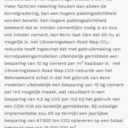
meer factoren rekening houden dan alleen de
korrelgradering, kan een hogere pakkingsdichtheid
worden bereikt. Een hogere pakkingsdichtheid
betekent dat er minder cementlijm nodig is en dus
ook minder cement. Van Berlo laat zien dat dit nu al
mogelijk is. Het Uitvoeringsteam Road Map CO
-
2
reductie heeft ingeschat dat met gebruikmaking van
korrelpakkingsmodellen uiteindelijk gemiddeld een
3
besparing van 10 kg cement per m
haalbaar is. Het
Uitvoeringsteam Road Map CO2-reductie van het
Betonakkoord schat in dat het gebruik van deze
modellen uiteindelijk een besparing van 10 kg cement
per m3 mogelijk maakt, wat resulteert in een
besparing van 4,5 kg CO2 per m3 bij het gebruik van
een CEM III/A als landelijk gemiddelde. Bij volledige
implementatie zou dit op termijn een jaarlijkse
besparing van 67.500 ton CO2 opleveren op een totaal
3
betonvolume van 15.000.000 m
.