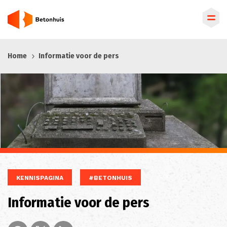
Overslaan
Home
Informatie voor de pers
en
naar
de
inhoud
gaan
KENNISPAGINA
#BETONHUIS
Informatie voor de pers