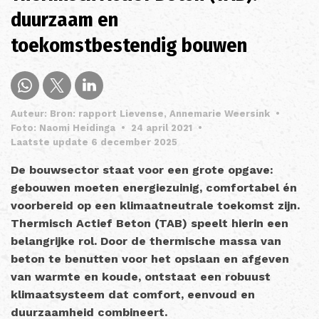
duurzaam en
toekomstbestendig bouwen
Auteur: Bron: rapport Lievense, Annemarie Weersink
•
Foto: Naomi Heidinga
•
24 april 2021
•
Laatste update 6 december 2025
De bouwsector staat voor een grote opgave:
gebouwen moeten energiezuinig, comfortabel én
voorbereid op een klimaatneutrale toekomst zijn.
Thermisch Actief Beton (TAB) speelt hierin een
belangrijke rol. Door de thermische massa van
beton te benutten voor het opslaan en afgeven
van warmte en koude, ontstaat een robuust
klimaatsysteem dat comfort, eenvoud en
duurzaamheid combineert.