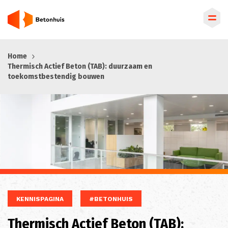
Overslaan
Home
en
Thermisch Actief Beton (TAB): duurzaam en
naar
toekomstbestendig bouwen
de
inhoud
gaan
KENNISPAGINA
#BETONHUIS
Thermisch Actief Beton (TAB):