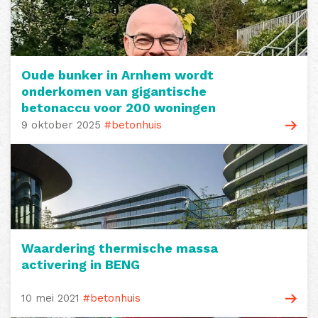
Oude bunker in Arnhem wordt
onderkomen van gigantische
betonaccu voor 200 woningen
9 oktober 2025
#betonhuis
Waardering thermische massa
activering in BENG
10 mei 2021
#betonhuis