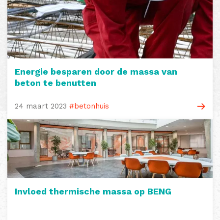
Energie besparen door de massa van
beton te benutten
24 maart 2023
#betonhuis
Invloed thermische massa op BENG