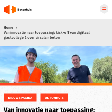
Overslaan
Home
en
Van innovatie naar toepassing: kick-off van digitaal
naar
gastcollege 2 over circulair beton
de
inhoud
gaan
NIEUWSPAGINA
BETONHUIS
Van innovatie naar toepassing: