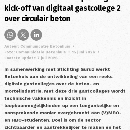
kick-off van digitaal gastcollege 2
over circulair beton
Auteur: Communicatie Betonhuis
•
Foto: Communicatie Betonhuis
•
15 juni 2026
•
Laatste update 7 juli 2026
In samenwerking met Stichting Guruz werkt
Betonhuis aan de ontwikkeling van een reeks
digitale gastcolleges over de beton- en
mortelindustrie. Met deze drie gastcolleges wordt
technische vakkennis en inzicht in
loopbaanmogelijkheden op een toegankelijke en
aansprekende manier overgebracht aan (V)MBO-
en HBO-studenten. Doel is om de sector
zichtbaarder en aantrekkelijker te maken en het