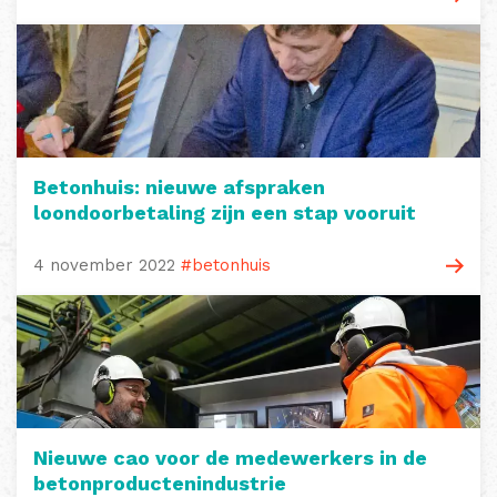
Betonhuis: nieuwe afspraken
loondoorbetaling zijn een stap vooruit
4 november 2022
#betonhuis
Nieuwe cao voor de medewerkers in de
betonproductenindustrie