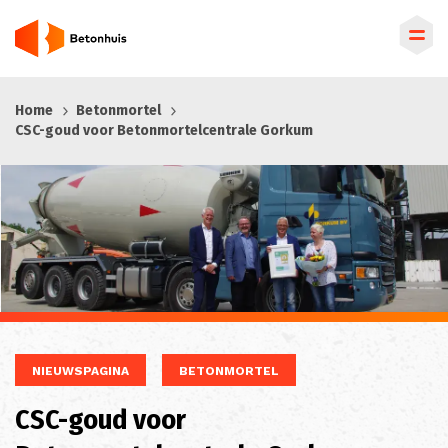
Overslaan
Home
Betonmortel
en
CSC-goud voor Betonmortelcentrale Gorkum
naar
de
inhoud
gaan
NIEUWSPAGINA
BETONMORTEL
CSC-goud voor