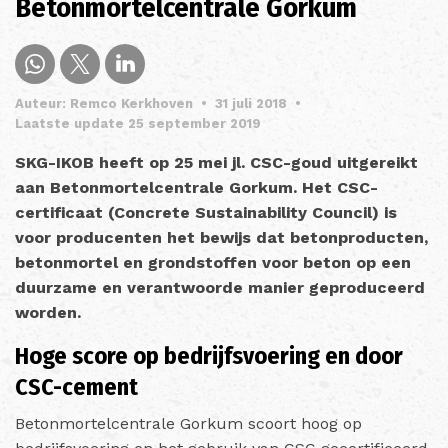
Betonmortelcentrale Gorkum
Auteur: Remco Kerkhoven
•
31 juli 2018
•
Laatste update 25 september 2019
SKG-IKOB heeft op 25 mei jl. CSC-goud uitgereikt
aan Betonmortelcentrale Gorkum. Het CSC-
certificaat (Concrete Sustainability Council) is
voor producenten het bewijs dat betonproducten,
betonmortel en grondstoffen voor beton op een
duurzame en verantwoorde manier geproduceerd
worden.
Hoge score op bedrijfsvoering en door
CSC-cement
Betonmortelcentrale Gorkum scoort hoog op