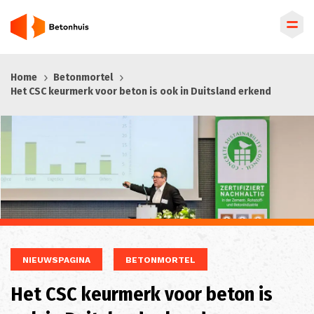
Overslaan
Home
Betonmortel
en
Het CSC keurmerk voor beton is ook in Duitsland erkend
naar
de
inhoud
gaan
NIEUWSPAGINA
BETONMORTEL
Het CSC keurmerk voor beton is