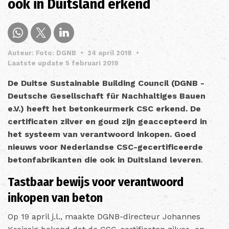
ook in Duitsland erkend
Auteur: Foto: DGNB
•
24 april 2018
•
Laatste update 5 februari 2019
De Duitse Sustainable Building Council (DGNB -
Deutsche Gesellschaft für Nachhaltiges Bauen
e.V.) heeft het betonkeurmerk CSC erkend. De
certificaten zilver en goud zijn geaccepteerd in
het systeem van verantwoord inkopen. Goed
nieuws voor Nederlandse CSC-gecertificeerde
betonfabrikanten die ook in Duitsland leveren
.
Tastbaar bewijs voor verantwoord
inkopen van beton
Op 19 april j.l., maakte DGNB-directeur Johannes