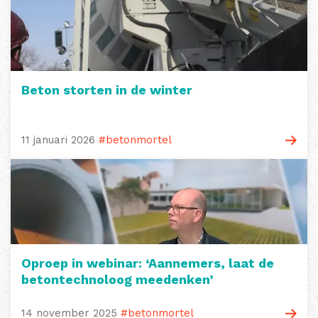
Beton storten in de winter
11 januari 2026
#betonmortel
Oproep in webinar: ‘Aannemers, laat de
betontechnoloog meedenken’
14 november 2025
#betonmortel