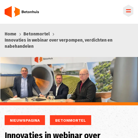
Overslaan
Home
Betonmortel
en
Innovaties in webinar over verpompen, verdichten en
naar
nabehandelen
de
inhoud
gaan
NIEUWSPAGINA
BETONMORTEL
Innovaties in webinar over