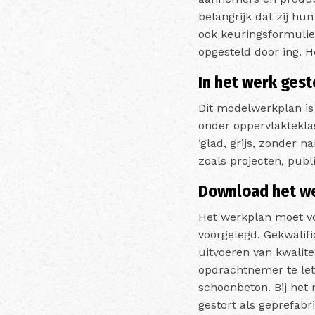
belangrijk dat zij h
ook keuringsformulier
opgesteld door ing. 
In het werk gest
Dit modelwerkplan is
onder oppervlakteklas
‘glad, grijs, zonder 
zoals projecten, publ
Download het w
Het werkplan moet vó
voorgelegd. Gekwalif
uitvoeren van kwalite
opdrachtnemer te lett
schoonbeton. Bij het
gestort als geprefab