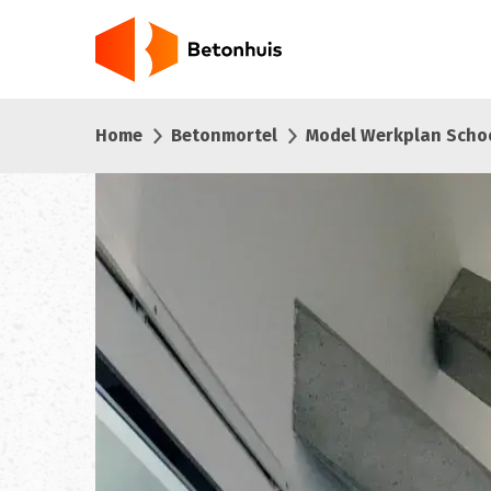
Overslaan
en
naar
de
inhoud
Home
Betonmortel
Model Werkplan Sch
gaan