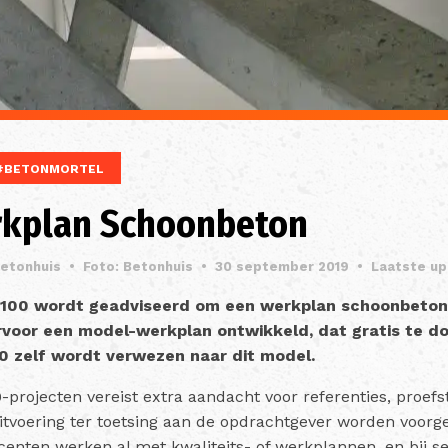
#BETONMORTEL
kplan Schoonbeton
Betonhuis
•
Foto: Betonhuis
•
30 september 2019
•
Laatste u
 100 wordt geadviseerd om een werkplan schoonbeton o
rvoor een model-werkplan ontwikkeld, dat gratis te do
0 zelf wordt verwezen naar dit model.
projecten vereist extra aandacht voor referenties, proefst
itvoering ter toetsing aan de opdrachtgever worden voorg
nten werken al met kwaliteits- of werkplannen, en bij sel