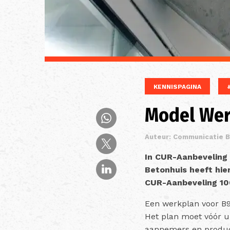
KENNISPAGINA
Model Wer
Auteur: Communicatie 
In CUR-Aanbeveling
Betonhuis heeft hie
CUR-Aanbeveling 10
Een werkplan voor B9-
Het plan moet vóór u
aannemers en produce