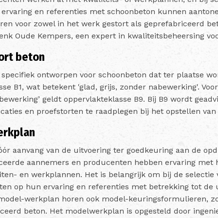
un ervaring en referenties met schoonbeton kunnen aanton
en voor zowel in het werk gestort als geprefabriceerd bet
Henk Oude Kempers, een expert in kwaliteitsbeheersing vo
ort beton
 specifiek ontworpen voor schoonbeton dat ter plaatse wor
se B1, wat betekent 'glad, grijs, zonder nabewerking'. Voo
nabewerking’ geldt oppervlakteklasse B9. Bij B9 wordt gead
icaties en proefstorten te raadplegen bij het opstellen van
erkplan
ór aanvang van de uitvoering ter goedkeuring aan de op
iceerde aannemers en producenten hebben ervaring met h
iten- en werkplannen. Het is belangrijk om bij de selectie
en op hun ervaring en referenties met betrekking tot de 
 model-werkplan horen ook model-keuringsformulieren, zo
riceerd beton. Het modelwerkplan is opgesteld door inge