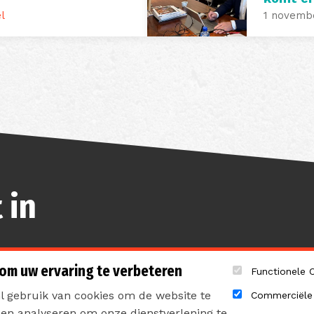
l
1 novemb
 in
 om uw ervaring te verbeteren
Functionele 
 gebruik van cookies om de website te
Commerciële
pen analyseren om onze dienstverlening te