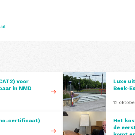
ail
CAT2) voor
Luxe ui
baar in NMD
Beek-Es
12 oktobe
o-certificaat)
Het kos
de eers
komt e