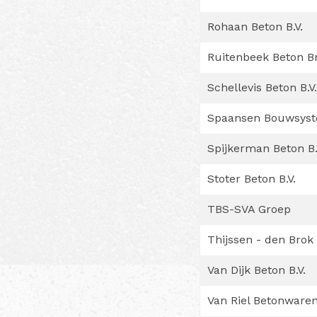
Rohaan Beton B.V.
Ruitenbeek Beton Br
Schellevis Beton B.V.
Spaansen Bouwsyst
Spijkerman Beton B.
Stoter Beton B.V.
TBS-SVA Groep
Thijssen - den Brok
Van Dijk Beton B.V.
Van Riel Betonwaren 