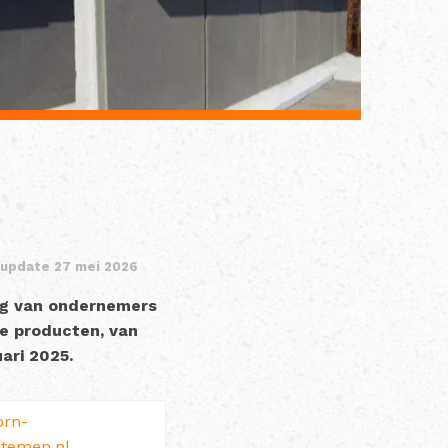
 update 27 mei 2026
ng van ondernemers
ke producten, van
ari 2025.
rn-
temen.nl