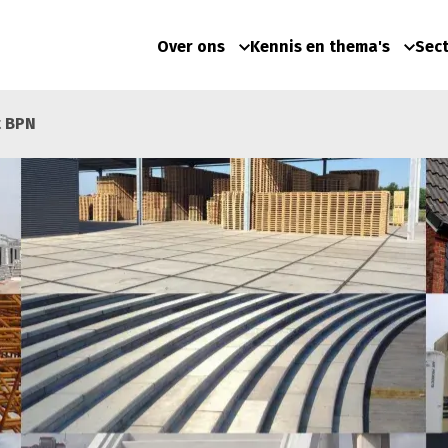
Over ons
Kennis en thema's
Sec
t BPN