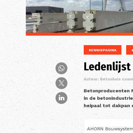
KENNISPAGINA
Ledenlijst
Auteur: Betonhuis comm
Betonproducenten N
in de betonindustri
heipaal tot dakpan e
AHORN Bouwsysteme