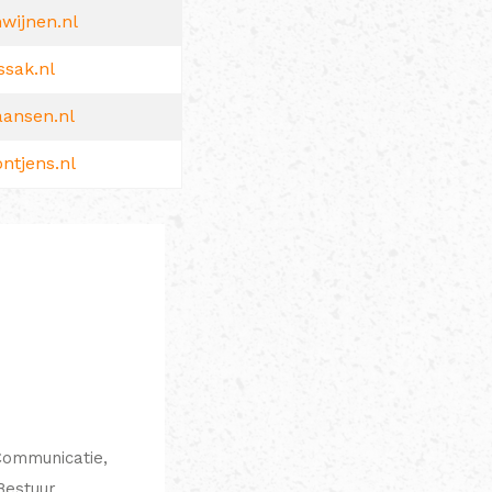
wijnen.nl
ssak.nl
ansen.nl
ntjens.nl
Communicatie,
 Bestuur