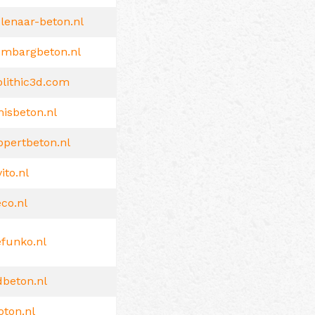
enaar-beton.nl
mbargbeton.nl
lithic3d.com
isbeton.nl
pertbeton.nl
to.nl
co.nl
funko.nl
beton.nl
oton.nl