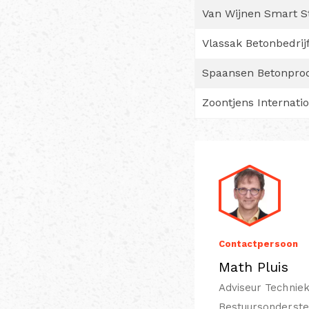
Van Wijnen Smart St
Vlassak Betonbedrij
Spaansen Betonprod
Zoontjens Internatio
Contactpersoon
Math Pluis
Adviseur Techniek
Bestuursonderst