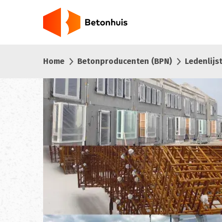
Overslaan
en
naar
de
inhoud
Home
Betonproducenten (BPN)
Ledenlijs
gaan