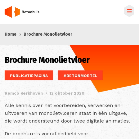
Overslaan
Home
Brochure Monolietvloer
en
naar
de
Brochure Monolietvloer
inhoud
gaan
PUBLICATIEPAGINA
#BETONMORTEL
Remco Kerkhoven
•
12 oktober 2020
Alle kennis over het voorbereiden, verwerken en
uitvoeren van monolietvloeren staat in één uitgave,
die wordt ondersteund door twee digitale animaties.
De brochure is vooral bedoeld voor