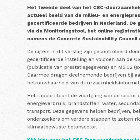
Het tweede deel van het CSC-duurzaamheid
actueel beeld van de milieu- en energiepre
gecertificeerde bedrijven in Nederland. De 
via de Monitoringstool, het online registra
namens de Concrete Sustainability Council 
De cijfers in dit verslag zijn gecontroleerd doo
gecertificeerde instelling en voldoen aan de C
(publicatie van prestatiegegevens) en M5.02 (ex
Daarmee dragen deelnemende bedrijven bij aa
betrouwbaarheid van duurzaamheidsinformati
Het rapport toont de voortgang van de sector op
energieverbruik, brandstoffen, water, secunda
transport. Deze gegevens helpen bedrijven, b
onderzoekers om verdere stappen te zetten ric
klimaatbewuste betonsector.
Klik hier voor het CSC Duurzaamheidsverslag