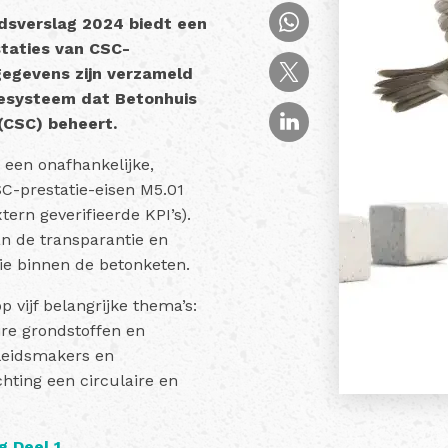
sverslag 2024 biedt een
staties van CSC-
gegevens zijn verzameld
tiesysteem dat Betonhuis
(CSC) beheert.
r een onafhankelijke,
SC-prestatie-eisen M5.01
tern geverifieerde KPI’s).
n de transparantie en
e binnen de betonketen.
 vijf belangrijke thema’s:
ire grondstoffen en
eleidsmakers en
hting een circulaire en
 Deel 1.