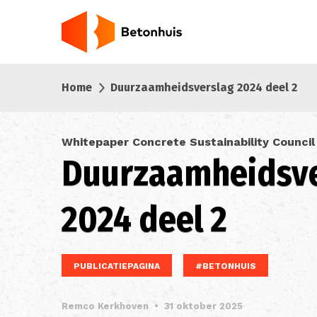
Overslaan
en
naar
de
inhoud
Home
Duurzaamheidsverslag 2024 deel 2
gaan
Whitepaper Concrete Sustainability Counci
Duurzaamheidsve
2024 deel 2
PUBLICATIEPAGINA
#BETONHUIS
Remco Kerkhoven
•
31 oktober 2025