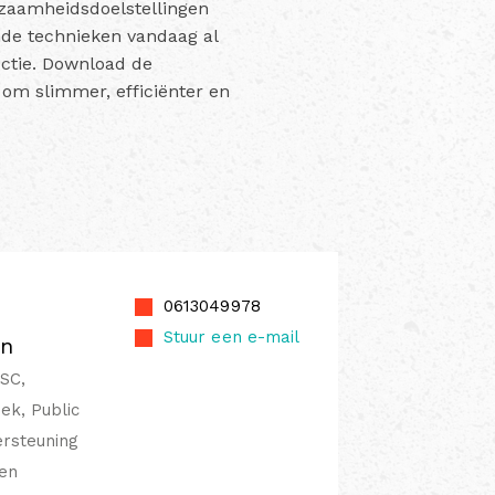
rzaamheidsdoelstellingen
nde technieken vandaag al
ctie. Download de
om slimmer, efficiënter en
0613049978
Stuur een e-mail
en
CSC,
ek, Public
ersteuning
 en