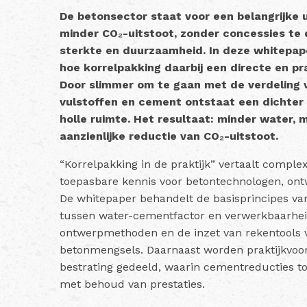
De betonsector staat voor een belangrijke
minder CO₂-uitstoot, zonder concessies te 
sterkte en duurzaamheid. In deze whitepape
hoe korrelpakking daarbij een directe en pr
Door slimmer om te gaan met de verdeling v
vulstoffen en cement ontstaat een dichter
holle ruimte. Het resultaat: minder water,
aanzienlijke reductie van CO₂-uitstoot.
“Korrelpakking in de praktijk” vertaalt complex
toepasbare kennis voor betontechnologen, on
De whitepaper behandelt de basisprincipes van
tussen water-cementfactor en verwerkbaarhe
ontwerpmethoden en de inzet van rekentools v
betonmengsels. Daarnaast worden praktijkvoor
bestrating gedeeld, waarin cementreducties to
met behoud van prestaties.