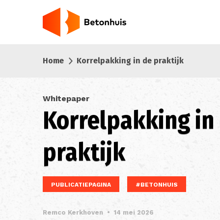
Overslaan
en
naar
de
inhoud
Home
Korrelpakking in de praktijk
gaan
Whitepaper
Korrelpakking in
praktijk
PUBLICATIEPAGINA
#BETONHUIS
Remco Kerkhoven
•
14 mei 2026