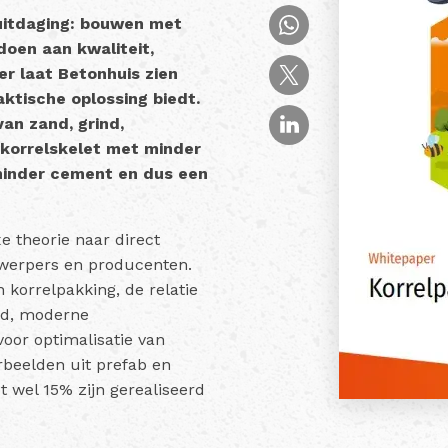
 uitdaging: bouwen met
doen aan kwaliteit,
r laat Betonhuis zien
aktische oplossing biedt.
an zand, grind,
 korrelskelet met minder
 minder cement en dus een
e theorie naar direct
twerpers en producenten.
 korrelpakking, de relatie
id, moderne
oor optimalisatie van
beelden uit prefab en
t wel 15% zijn gerealiseerd