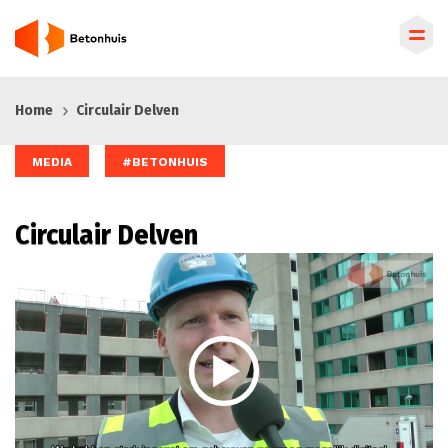
Overslaan
Home
Circulair Delven
en
naar
de
MEDIA
#BETONHUIS
inhoud
gaan
Circulair Delven