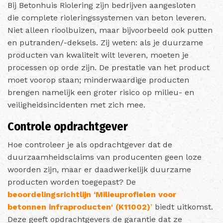
Bij Betonhuis Riolering zijn bedrijven aangesloten
die complete rioleringssystemen van beton leveren.
Niet alleen rioolbuizen, maar bijvoorbeeld ook putten
en putranden/-deksels. Zij weten: als je duurzame
producten van kwaliteit wilt leveren, moeten je
processen op orde zijn. De prestatie van het product
moet voorop staan; minderwaardige producten
brengen namelijk een groter risico op milieu- en
veiligheidsincidenten met zich mee.
Controle opdrachtgever
Hoe controleer je als opdrachtgever dat de
duurzaamheidsclaims van producenten geen loze
woorden zijn, maar er daadwerkelijk duurzame
producten worden toegepast? De
beoordelingsrichtlijn ‘Milieuprofielen voor
betonnen infraproducten' (K11002)
’
biedt uitkomst.
Deze geeft opdrachtgevers de garantie dat ze