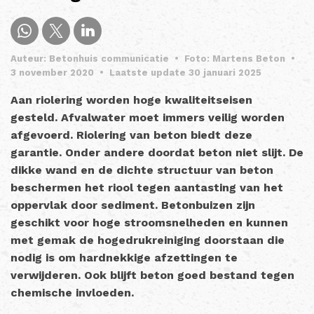
Auteur: Betonhuis communicatie
•
Foto: Martens Beton
•
3 november 2020
•
Laatste update 30 januari 2025
Aan riolering worden hoge kwaliteitseisen
gesteld. Afvalwater moet immers veilig worden
afgevoerd. Riolering van beton biedt deze
garantie. Onder andere doordat beton niet slijt. De
dikke wand en de dichte structuur van beton
beschermen het riool tegen aantasting van het
oppervlak door sediment. Betonbuizen zijn
geschikt voor hoge stroomsnelheden en kunnen
met gemak de hogedrukreiniging doorstaan die
nodig is om hardnekkige afzettingen te
verwijderen. Ook blijft beton goed bestand tegen
chemische invloeden.