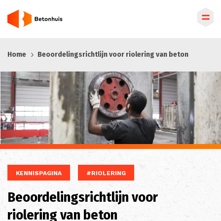
Overslaan
Home
Beoordelingsrichtlijn voor riolering van beton
en
naar
de
inhoud
gaan
KENNISPAGINA
#RIOLERING
Beoordelingsrichtlijn voor
riolering van beton