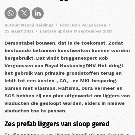
Auteur: Naomi Heidinga
•
Foto: Rob Vergoossen
•
25 maart 2021
•
Laatste update 11 september 2021
Demontabel bouwen, dat is de toekomst. Zodat
bestaande betonnen kunstwerken kunnen worden
hergebruikt. Dat vindt bruggenexpert Rob
Vergoossen van Royal HaskoningDHV. Het dringt
het gebruik van primaire grondstoffen terug en
leidt tot een kosten-, CO
- en MKI-besparing.
2
Samen met Vlasman, Haitsma, Dura Vermeer en
SGS hebben zij een plan uitgewerkt om liggers van
viaducten die gesloopt worden, elders in nieuwe
viaducten toe te passen.
Zes prefab liggers van sloop gered
Er zijn onlangs al zes liggers ‘gered’ uit een viaduct in