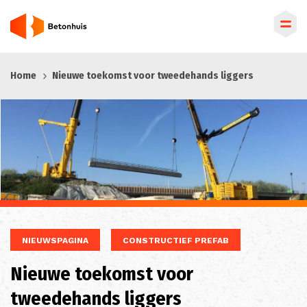
Overslaan
Home
Nieuwe toekomst voor tweedehands liggers
en
naar
de
inhoud
gaan
NIEUWSPAGINA
CONSTRUCTIEF PREFAB
Nieuwe toekomst voor
tweedehands liggers