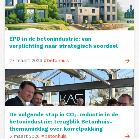
EPD in de betonindustrie: van
verplichting naar strategisch voordeel
27 maart 2026
#betonhuis
De volgende stap in CO₂-reductie in de
betonindustrie: terugblik Betonhuis-
themamiddag over korrelpakking
5 maart 2026
#betonhuis