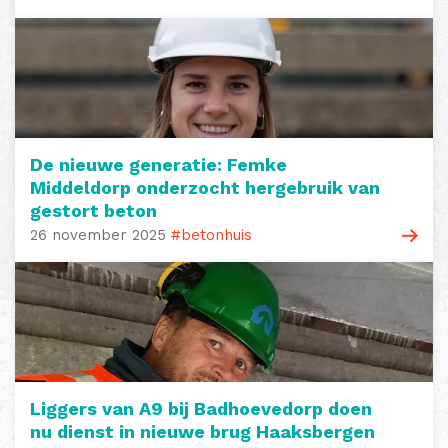
De nieuwe generatie: Femke
Middeldorp onderzocht hergebruik van
gestort beton
26 november 2025
#betonhuis
Liggers van A9 bij Badhoevedorp doen
nu dienst in nieuwe brug Haaksbergen