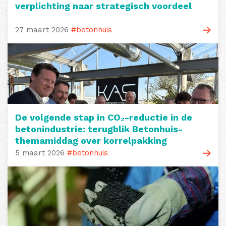
verplichting naar strategisch voordeel
27 maart 2026
#betonhuis
De volgende stap in CO₂-reductie in de
betonindustrie: terugblik Betonhuis-
themamiddag over korrelpakking
5 maart 2026
#betonhuis