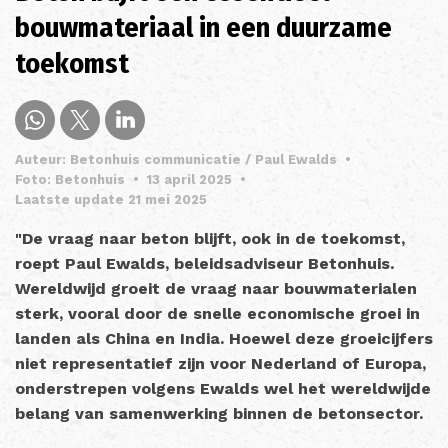
bouwmateriaal in een duurzame
toekomst
Auteur: Betonhuis communicatie / Paul Ewalds
•
Foto: Betonhuis
•
13 april 2025
•
Laatste update 21 mei 2025
"De vraag naar beton blijft, ook in de toekomst,
roept Paul Ewalds, beleidsadviseur Betonhuis.
Wereldwijd groeit de vraag naar bouwmaterialen
sterk, vooral door de snelle economische groei in
landen als China en India. Hoewel deze groeicijfers
niet representatief zijn voor Nederland of Europa,
onderstrepen volgens Ewalds wel het wereldwijde
belang van samenwerking binnen de betonsector.