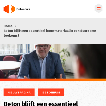
Overslaan
Home
en
Beton blijft een essentieel bouwmateriaal in een duurzame
naar
toekomst
de
inhoud
gaan
NIEUWSPAGINA
BETONHUIS
Beton blijft een essentieel