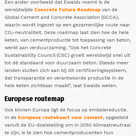
Een ander voorbeeld dat Ewalds noemt is de
wereldwijde
Concrete Future Roadmap
van de
Global Cement and Concrete Association (GCCA),
waarin wordt ingezet op een gezamenlijke route naar
CO₂-neutraliteit. Deze roadmap laat zien hoe de hele
keten, van cementproductie tot toepassing van beton,
werkt aan verduurzaming. "Ook het Concrete
Sustainability Council (CSC) groeit wereldwijd snel uit
tot dé standaard voor duurzaam beton. Steeds meer
landen sluiten zich aan bij dit certificeringssysteem,
dat transparantie en verantwoorde productie in de
hele keten zichtbaar maakt", laat Ewalds weten.
Europese routemap
Ook binnen Europa ligt de focus op emissiereductie.
In de
Europese routekaart voor cement
, opgesteld
vanuit de EU-doelstelling om in 2050 klimaatneutraal
te zijn, is te zien hoe cementproducenten hun