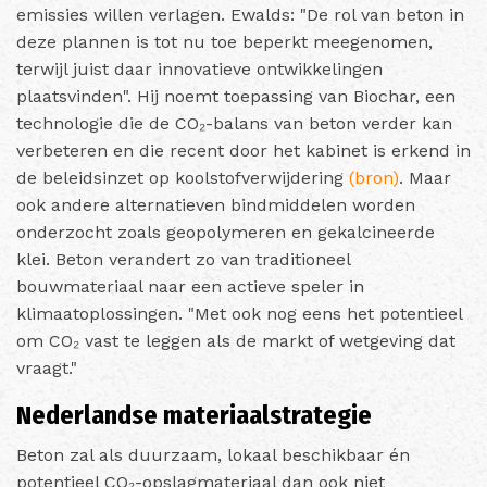
emissies willen verlagen. Ewalds: "De rol van beton in
deze plannen is tot nu toe beperkt meegenomen,
terwijl juist daar innovatieve ontwikkelingen
plaatsvinden". Hij noemt toepassing van Biochar, een
technologie die de CO₂-balans van beton verder kan
verbeteren en die recent door het kabinet is erkend in
de beleidsinzet op koolstofverwijdering
(bron)
. Maar
ook andere alternatieven bindmiddelen worden
onderzocht zoals geopolymeren en gekalcineerde
klei. Beton verandert zo van traditioneel
bouwmateriaal naar een actieve speler in
klimaatoplossingen. "Met ook nog eens het potentieel
om CO₂ vast te leggen als de markt of wetgeving dat
vraagt."
Nederlandse materiaalstrategie
Beton zal als duurzaam, lokaal beschikbaar én
potentieel CO₂-opslagmateriaal dan ook niet