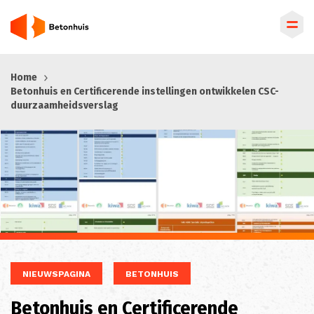
Overslaan
Home
en
Betonhuis en Certificerende instellingen ontwikkelen CSC-
naar
duurzaamheidsverslag
de
inhoud
gaan
NIEUWSPAGINA
BETONHUIS
Betonhuis en Certificerende