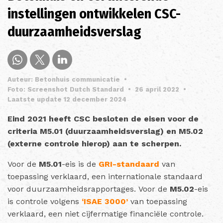
instellingen ontwikkelen CSC-
duurzaamheidsverslag
Auteur: Betonhuis communicatie
•
Foto: Screenshot Dutch Standard
•
26 april 2022
•
Laatste update 12 december 2024
Eind 2021 heeft CSC besloten de eisen voor de
criteria M5.01 (duurzaamheidsverslag) en M5.02
(externe controle hierop) aan te scherpen.
Voor de
M5.01
-eis is de
GRI-standaard
van
toepassing verklaard, een internationale standaard
voor duurzaamheidsrapportages.
Voor de
M5.02
-eis
is controle volgens
‘ISAE 3000’
van toepassing
verklaard, een niet cijfermatige financiële controle.