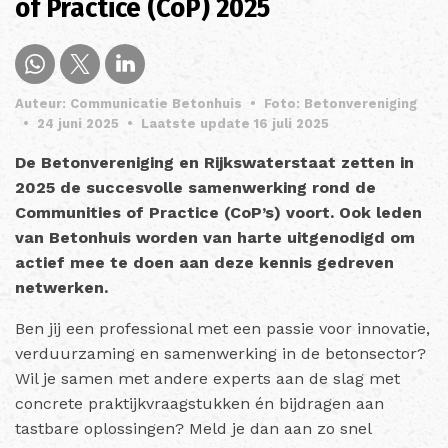
of Practice (CoP) 2025
Auteur: Communicatie Betonhuis
•
Foto: Betonvereniging
•
24 juni 2025
•
Laatste update 16 juli 2025
De Betonvereniging en Rijkswaterstaat zetten in
2025 de succesvolle samenwerking rond de
Communities of Practice (CoP’s) voort. Ook leden
van Betonhuis worden van harte uitgenodigd om
actief mee te doen aan deze kennis gedreven
netwerken.
Ben jij een professional met een passie voor innovatie,
verduurzaming en samenwerking in de betonsector?
Wil je samen met andere experts aan de slag met
concrete praktijkvraagstukken én bijdragen aan
tastbare oplossingen? Meld je dan aan zo snel