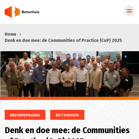
Overslaan
Home
en
Denk en doe mee: de Communities of Practice (CoP) 2025
naar
de
inhoud
gaan
NIEUWSPAGINA
BETONHUIS
Denk en doe mee: de Communities