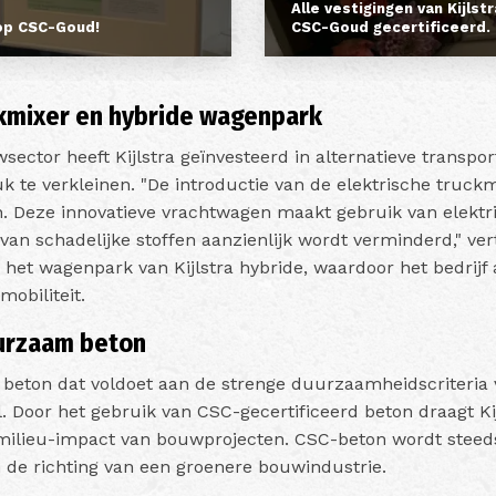
Alle vestigingen van Kijlstr
 op CSC-Goud!
CSC-Goud gecertificeerd.
ckmixer en hybride wagenpark
wsector heeft Kijlstra geïnvesteerd in alternatieve transp
k te verkleinen. "De introductie van de elektrische truckm
n. Deze innovatieve vrachtwagen maakt gebruik van elektri
van schadelijke stoffen aanzienlijk wordt verminderd," ver
het wagenpark van Kijlstra hybride, waardoor het bedrijf a
obiliteit.
urzaam beton
 beton dat voldoet aan de strenge duurzaamheidscriteria
l. Door het gebruik van CSC-gecertificeerd beton draagt Kij
milieu-impact van bouwprojecten. CSC-beton wordt steed
n de richting van een groenere bouwindustrie.