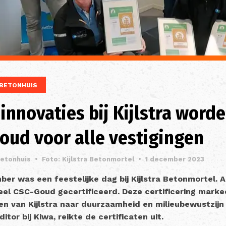
BETONHUIS
nnovaties bij Kijlstra word
oud voor alle vestigingen
Betonhuis
•
Foto: Kijlstra Betonmortel
•
1 december 2023
r was een feestelijke dag bij Kijlstra Betonmortel. A
icieel CSC-Goud gecertificeerd. Deze certificering marke
ven van Kijlstra naar duurzaamheid en milieubewustzijn
itor bij Kiwa, reikte de certificaten uit.