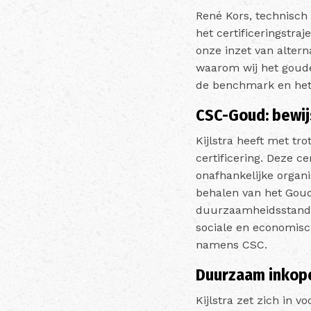
René Kors, technisch
het certificeringstra
onze inzet van altern
waarom wij het goude
de benchmark en het
CSC-Goud: bewij
Kijlstra heeft met t
certificering. Deze c
onafhankelijke organi
behalen van het Goud
duurzaamheidsstandaa
sociale en economisc
namens CSC.
Duurzaam inkope
Kijlstra zet zich in 