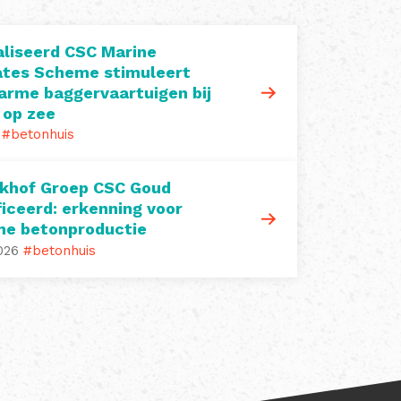
liseerd CSC Marine
tes Scheme stimuleert
arme baggervaartuigen bij
 op zee
#betonhuis
khof Groep CSC Goud
ficeerd: erkenning voor
me betonproductie
026
#betonhuis