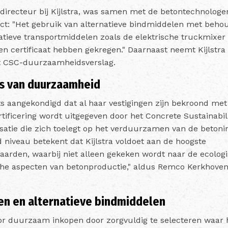
 directeur bij Kijlstra, was samen met de betontechnolog
ject: "Het gebruik van alternatieve bindmiddelen met behou
atieve transportmiddelen zoals de elektrische truckmixer
n certificaat hebben gekregen." Daarnaast neemt Kijlstra
 CSC-duurzaamheidsverslag.
s van duurzaamheid
rots aangekondigd dat al haar vestigingen zijn bekroond m
ertificering wordt uitgegeven door het Concrete Sustainabil
satie die zich toelegt op het verduurzamen van de betonin
 niveau betekent dat Kijlstra voldoet aan de hoogste
rden, waarbij niet alleen gekeken wordt naar de ecolog
he aspecten van betonproductie," aldus Remco Kerkhoven
n en alternatieve bindmiddelen
voor duurzaam inkopen door zorgvuldig te selecteren waar