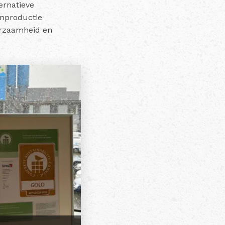
ernatieve
onproductie
urzaamheid en