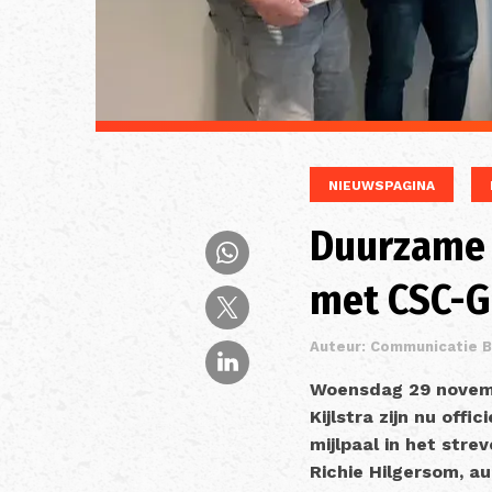
NIEUWSPAGINA
Duurzame i
met CSC-G
Auteur: Communicatie 
Woensdag 29 novembe
Kijlstra zijn nu off
mijlpaal in het stre
Richie Hilgersom, aud