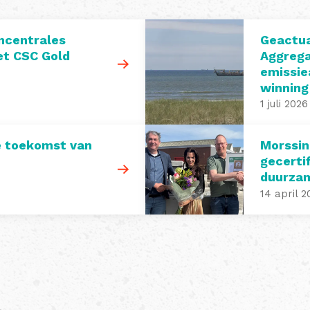
ncentrales
Geactua
t CSC Gold
Aggrega
emissie
winning
1 juli 2026
e toekomst van
Morssin
gecerti
duurza
14 april 2