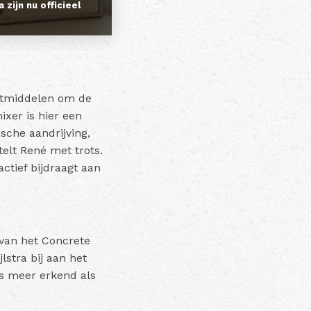
a zijn nu officieel
ortmiddelen om de
ixer is hier een
sche aandrijving,
telt René met trots.
ctief bijdraagt aan
 van het Concrete
lstra bij aan het
s meer erkend als