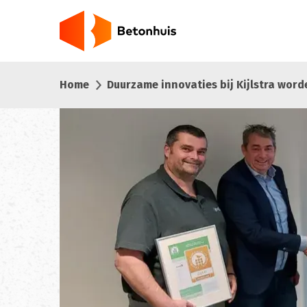
Overslaan
en
naar
de
inhoud
Home
Duurzame innovaties bij Kijlstra wor
gaan