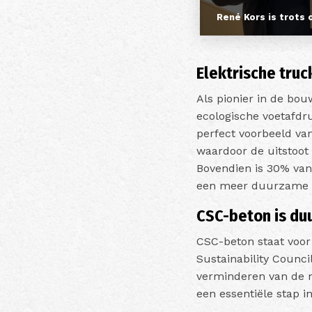
René Kors is trots
Elektrische tru
Als pionier in de bou
ecologische voetafdru
perfect voorbeeld va
waardoor de uitstoot 
Bovendien is 30% van 
een meer duurzame m
CSC-beton is du
CSC-beton staat voor
Sustainability Counci
verminderen van de 
een essentiële stap i