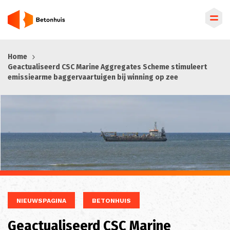
Overslaan
Home
en
Geactualiseerd CSC Marine Aggregates Scheme stimuleert
naar
emissiearme baggervaartuigen bij winning op zee
de
inhoud
gaan
NIEUWSPAGINA
BETONHUIS
Geactualiseerd CSC Marine