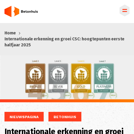
Overslaan
Home
en
Internationale erkenning en groei CSC: hoogtepunten eerste
naar
halfjaar 2025
de
inhoud
gaan
NIEUWSPAGINA
BETONHUIS
Internationale erkenning en groei