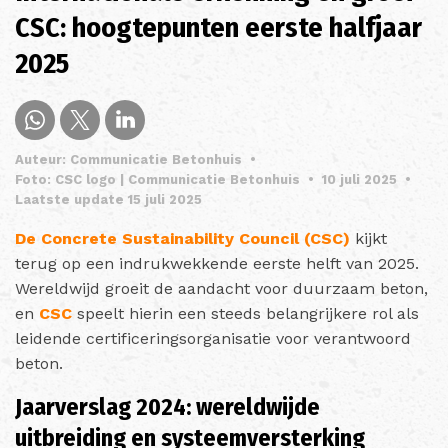
CSC: hoogtepunten eerste halfjaar
2025
Auteur: Communicatie Betonhuis
•
Foto: CSC logo | Communicatie Betonhuis
•
10 juli 2025
•
Laatste update 15 juli 2025
De Concrete Sustainability Council (CSC)
kijkt
terug op een indrukwekkende eerste helft van 2025.
Wereldwijd groeit de aandacht voor duurzaam beton,
en
CSC
speelt hierin een steeds belangrijkere rol als
leidende certificeringsorganisatie voor verantwoord
beton.
Jaarverslag 2024: wereldwijde
uitbreiding en systeemversterking