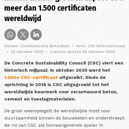
meer dan 1.500 certificaten
wereldwijd
Auteur: Communicatie Betonhuis
•
Foto: CSC Internationaal
•
22 oktober 2025
•
Laatste update 25 oktober 2025
De Concrete Sustainability Council (CSC) viert een
historisch mijlpaal: in oktober 2025 werd het
1.500e CSC-certificaat
uitgereikt. Sinds de
oprichting in 2016 is CSC uitgegroeid tot het
wereldwijde keurmerk voor verantwoord beton,
cement en toeslagmaterialen.
De groei weerspiegelt de wereldwijde inzet voor
duurzaamheid binnen de bouwketen en onderstreept
de rol van CSC als toonaangevende speler in