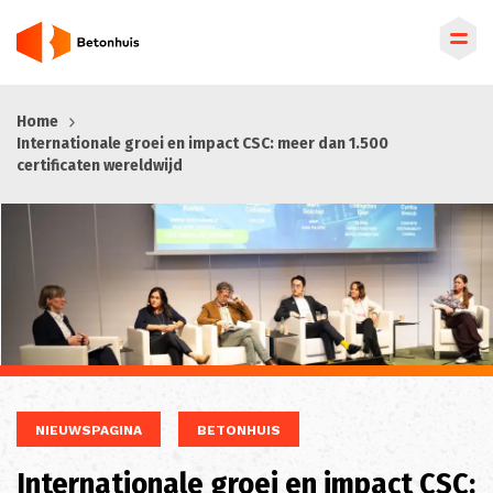
Overslaan
Home
en
Internationale groei en impact CSC: meer dan 1.500
naar
certificaten wereldwijd
de
inhoud
gaan
NIEUWSPAGINA
BETONHUIS
Internationale groei en impact CSC: