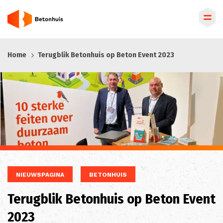
Overslaan
Home
Terugblik Betonhuis op Beton Event 2023
en
naar
de
inhoud
gaan
NIEUWSPAGINA
BETONHUIS
Terugblik Betonhuis op Beton Event
2023