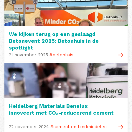
We kijken terug op een geslaagd
Betonevent 2025: Betonhuis in de
spotlight
21 november 2025
#betonhuis
Heidelberg Materials Benelux
innoveert met CO₂-reducerend cement
22 november 2024
#cement en bindmiddelen