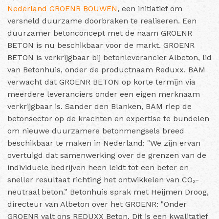
Nederland
GROENR BOUWEN
, een initiatief om
versneld duurzame doorbraken te realiseren. Een
duurzamer betonconcept met de naam GROENR
BETON is nu beschikbaar voor de markt. GROENR
BETON is verkrijgbaar bij betonleverancier Albeton, lid
van Betonhuis, onder de productnaam Reduxx. BAM
verwacht dat GROENR BETON op korte termijn via
meerdere leveranciers onder een eigen merknaam
verkrijgbaar is. Sander den Blanken, BAM riep de
betonsector op de krachten en expertise te bundelen
om nieuwe duurzamere betonmengsels breed
beschikbaar te maken in Nederland: "We zijn ervan
overtuigd dat samenwerking over de grenzen van de
individuele bedrijven heen leidt tot een beter en
sneller resultaat richting het ontwikkelen van CO₂-
neutraal beton.” Betonhuis sprak met Heijmen Droog,
directeur van Albeton over het GROENR: "Onder
GROENR valt ons REDUXX Beton. Dit is een kwalitatief