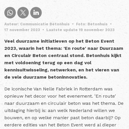
Auteur: Communicatie Betonhuis
•
Foto: Betonhuis
•
17 november 2023
•
Laatste update 19 november 2023
Veel duurzame initiatieven op het Beton Event
2023, waarin het thema: 'En route' naar Duurzaam
en Circulair Beton centraal stond. Betonhuis kijkt
met voldoening terug op een dag vol
kennisuitwisseling, netwerken, en het vieren van
de vele duurzame betoninnovaties.
De iconische Van Nelle Fabriek in Rotterdam was
opnieuw het decor voor het evenement. 'En route'
naar duurzaam en circulair beton was het thema. De
uitdaging hierbij is: aan welk Nederland willen we
bouwen, en op welke manier past beton daarbij? Op
eerdere edities van het Beton Event werd al dieper