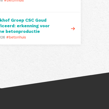
26
#betonhuis
khof Groep CSC Goud
ficeerd: erkenning voor
me betonproductie
026
#betonhuis