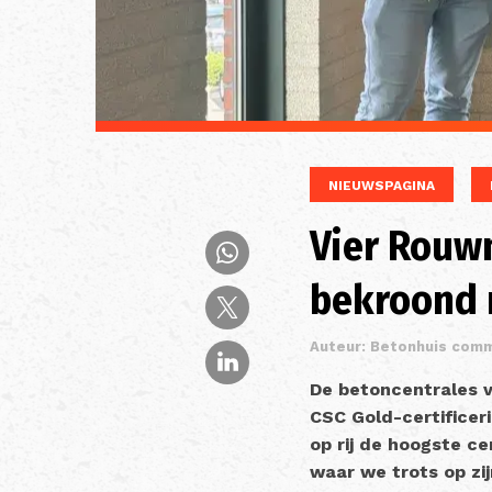
NIEUWSPAGINA
Vier Rouw
bekroond 
Auteur: Betonhuis comm
De betoncentrales v
CSC Gold-certificer
op rij de hoogste ce
waar we trots op z