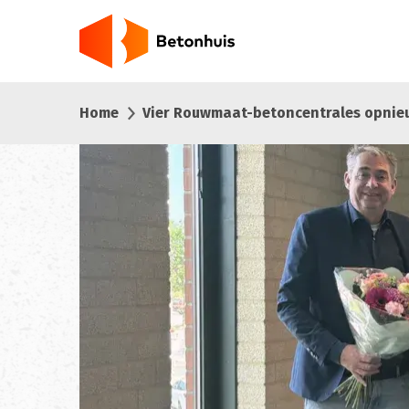
Overslaan
en
naar
de
inhoud
Home
Vier Rouwmaat-betoncentrales opnie
gaan