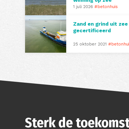
1 juli 2026
#betonhuis
Zand en grind uit zee
gecertificeerd
25 oktober 2021
#betonhu
Sterk de toekomst