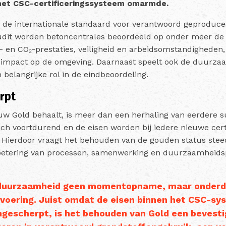
het CSC-certificeringssysteem omarmde.
is de internationale standaard voor verantwoord geproduce
udit worden betoncentrales beoordeeld op onder meer de
- en CO₂-prestaties, veiligheid en arbeidsomstandigheden,
e impact op de omgeving. Daarnaast speelt ook de duurza
 belangrijke rol in de eindbeoordeling.
rpt
 Gold behaalt, is meer dan een herhaling van eerdere s
ich voortdurend en de eisen worden bij iedere nieuwe cert
 Hierdoor vraagt het behouden van de gouden status ste
betering van processen, samenwerking en duurzaamheidsp
 duurzaamheid geen momentopname, maar onderd
fsvoering. Juist omdat de eisen binnen het CSC-s
gescherpt, is het behouden van Gold een bevesti