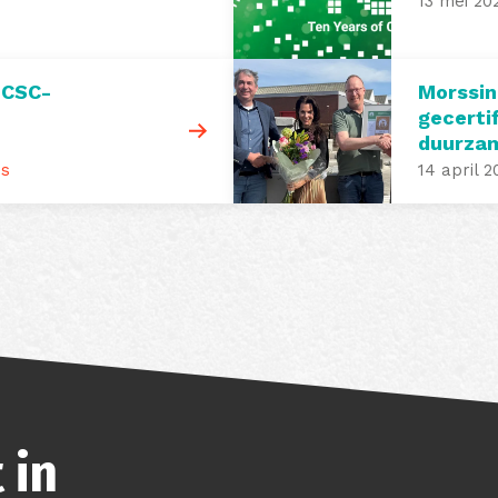
13 mei 20
 CSC-
Morssin
gecerti
duurza
is
14 april 2
 in