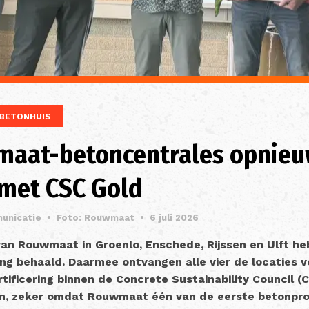
BETONHUIS
maat-betoncentrales opnie
met CSC Gold
unicatie
•
Foto: Rouwmaat
•
6 juli 2026
an Rouwmaat in Groenlo, Enschede, Rijssen en Ulft h
ing behaald. Daarmee ontvangen alle vier de locaties 
rtificering binnen de Concrete Sustainability Council (
ijn, zeker omdat Rouwmaat één van de eerste betonpr