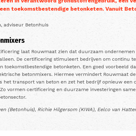
esteren in verantwoord grondstoffengebruik, een ve
een toekomstbestendige betonketen. Vanuit Beto
 adviseur Betonhuis
onmixers
tificering laat Rouwmaat zien dat duurzaam ondernemen 
leen. De certificering stimuleert bedrijven om continu te
een toekomstbestendige betonketen. Een goed voorbeeld da
ektrische betonmixers. Hiermee vermindert Rouwmaat de 
ns het transport van beton en zet het bedrijf opnieuw een 
o vormen certificering en duurzame investeringen samen
etonsector.
n (Betonhuis), Richie Hilgersom (KIWA), Eelco van Hatte