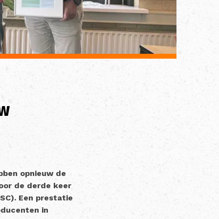
uw
ebben opnieuw de
voor de derde keer
CSC). Een prestatie
oducenten in