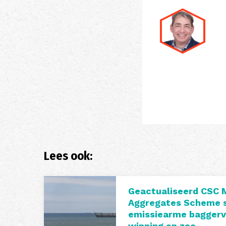
Lees ook:
Geactualiseerd CSC 
Aggregates Scheme s
emissiearme baggerva
winning op zee