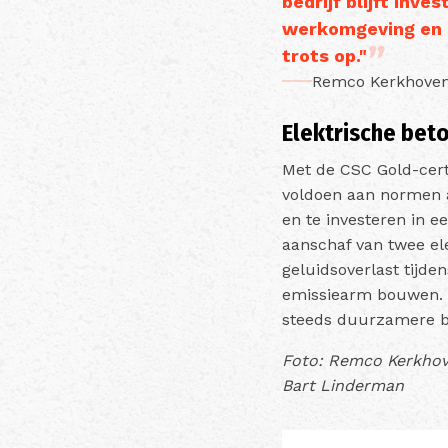
bedrijf blijft inv
werkomgeving en 
trots op."
Remco Kerkhoven,
Elektrische bet
Met de CSC Gold-cer
voldoen aan normen al
en te investeren in 
aanschaf van twee el
geluidsoverlast tijde
emissiearm bouwen. Z
steeds duurzamere b
Foto: Remco Kerkhove
Bart Linderman