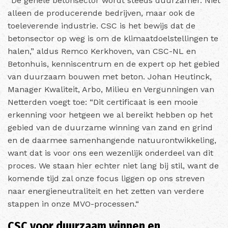
“De gehele betonsector wordt steeds duurzamer. Niet
alleen de producerende bedrijven, maar ook de
toeleverende industrie. CSC is het bewijs dat de
betonsector op weg is om de klimaatdoelstellingen te
halen,” aldus Remco Kerkhoven, van CSC-NL en
Betonhuis, kenniscentrum en de expert op het gebied
van duurzaam bouwen met beton. Johan Heutinck,
Manager Kwaliteit, Arbo, Milieu en Vergunningen van
Netterden voegt toe: “Dit certificaat is een mooie
erkenning voor hetgeen we al bereikt hebben op het
gebied van de duurzame winning van zand en grind
en de daarmee samenhangende natuurontwikkeling,
want dat is voor ons een wezenlijk onderdeel van dit
proces. We staan hier echter niet lang bij stil, want de
komende tijd zal onze focus liggen op ons streven
naar energieneutraliteit en het zetten van verdere
stappen in onze MVO-processen.“
CSC voor duurzaam winnen en