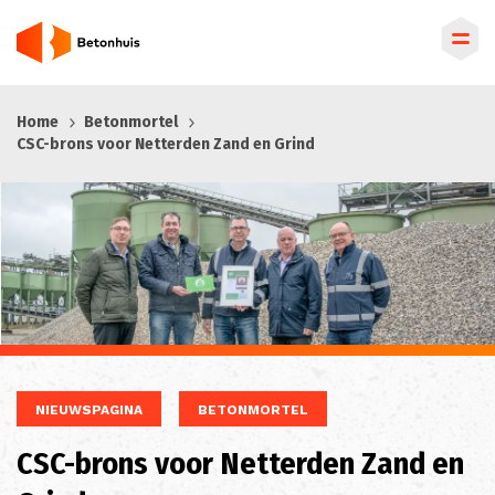
Overslaan
Home
Betonmortel
en
CSC-brons voor Netterden Zand en Grind
naar
de
inhoud
gaan
NIEUWSPAGINA
BETONMORTEL
CSC-brons voor Netterden Zand en