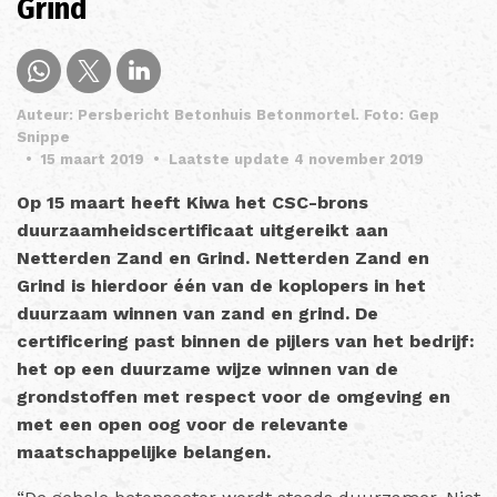
Grind
Auteur: Persbericht Betonhuis Betonmortel. Foto: Gep
Snippe
•
15 maart 2019
•
Laatste update 4 november 2019
Op 15 maart heeft Kiwa het CSC-brons
duurzaamheidscertificaat uitgereikt aan
Netterden Zand en Grind. Netterden Zand en
Grind is hierdoor één van de koplopers in het
duurzaam winnen van zand en grind. De
certificering past binnen de pijlers van het bedrijf:
het op een duurzame wijze winnen van de
grondstoffen met respect voor de omgeving en
met een open oog voor de relevante
maatschappelijke belangen.