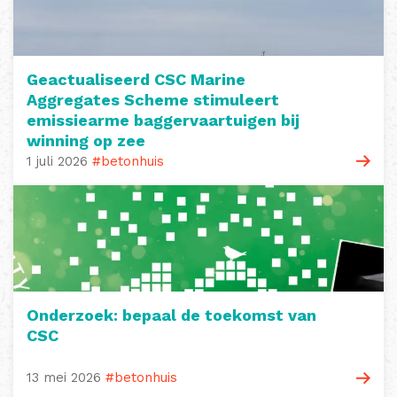
Geactualiseerd CSC Marine
Aggregates Scheme stimuleert
emissiearme baggervaartuigen bij
winning op zee
1 juli 2026
#betonhuis
Onderzoek: bepaal de toekomst van
CSC
13 mei 2026
#betonhuis