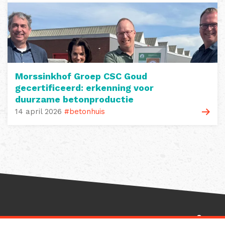
Morssinkhof Groep CSC Goud
gecertificeerd: erkenning voor
duurzame betonproductie
14 april 2026
#betonhuis