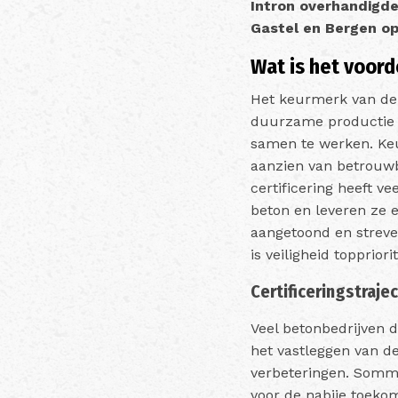
Intron
overhandigde
Gastel en Bergen o
Wat is het voord
Het keurmerk van d
duurzame productie 
samen te werken.
Ke
aanzien van betrouwb
certificering heeft v
beton en leveren ze 
aangetoond en
strev
is veiligheid topprior
Certificeringstrajec
Veel betonbedrijven 
het vastleggen van d
verbeteringen. Somm
voor de nabije toekom