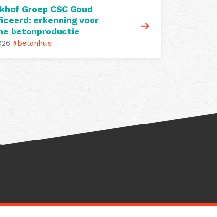
khof Groep CSC Goud
ficeerd: erkenning voor
me betonproductie
026
#betonhuis