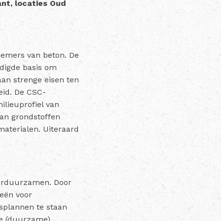
nt, locaties Oud
nemers van beton. De
digde basis om
an strenge eisen ten
eid. De CSC-
ilieuprofiel van
van grondstoffen
aterialen. Uiteraard
 verduurzamen. Door
eën voor
splannen te staan
 de (duurzame)