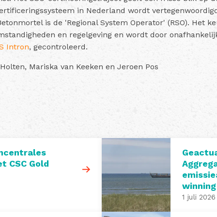
ertificeringssysteem in Nederland wordt vertegenwoordig
etonmortel is de 'Regional System Operator' (RSO). Het k
standigheden en regelgeving en wordt door onafhankelijk
S Intron
, gecontroleerd.
 Holten, Mariska van Keeken en Jeroen Pos
ncentrales
Geactua
t CSC Gold
Aggrega
emissie
winning
1 juli 2026