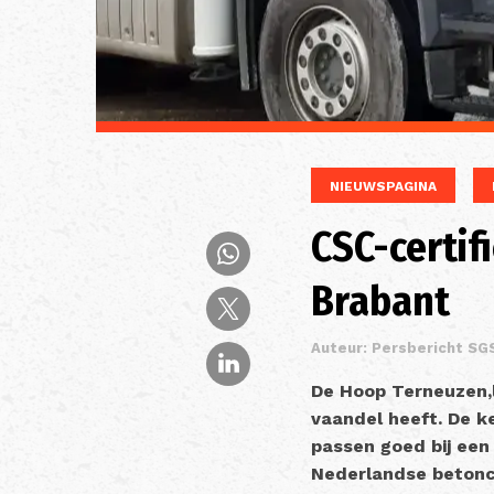
NIEUWSPAGINA
CSC-certif
Brabant
Auteur: Persbericht SG
De Hoop Terneuzen,l
vaandel heeft. De k
passen goed bij een
Nederlandse betonce