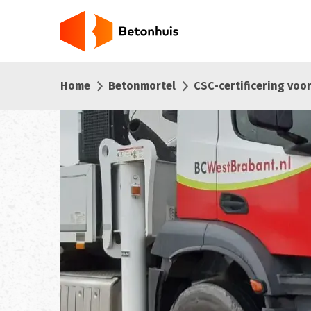
Overslaan
en
naar
de
inhoud
Home
Betonmortel
CSC-certificering vo
gaan