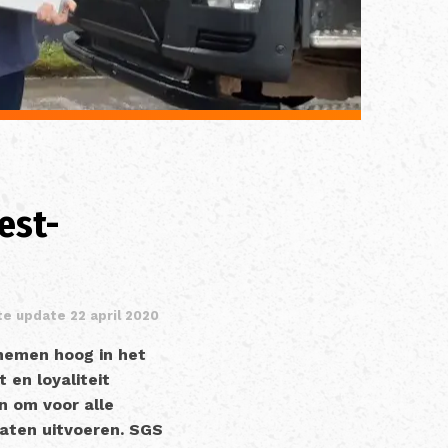
est-
te update 22 april 2020
nemen hoog in het
 en loyaliteit
n om voor alle
aten uitvoeren.
SGS