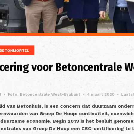
BETONMORTEL
icering voor Betoncentrale W
S
•
Foto: Betoncentrale West-Brabant
•
4 maart 2020
•
Laats
id van Betonhuis, is een concern dat duurzaam onder
ernwaarden van Groep De Hoop: continuïteit, evenwicht
 duurzame economie. Begin 2019 is het besluit genome
ntrales van Groep De Hoop een CSC-certificering te l