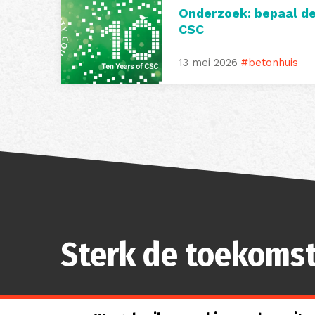
Onderzoek: bepaal d
CSC
13 mei 2026
#betonhuis
Sterk de toekomst