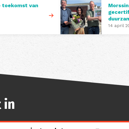
e toekomst van
Morssin
gecerti
duurza
14 april 2
 in