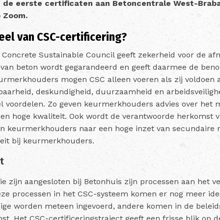
 de eerste certificaten aan Betoncentrale West-Braba
p Zoom.
eel van CSC-certificering?
e
Concrete Sustainable Council
geeft zekerheid voor de af
van beton wordt gegarandeerd en geeft daarmee de beno
urmerkhouders mogen CSC alleen voeren als zij voldoen a
aarheid, deskundigheid, duurzaamheid en arbeidsveiligh
eel voordelen. Zo geven keurmerkhouders advies over het m
een hoge kwaliteit. Ook wordt de verantwoorde herkomst 
en keurmerkhouders naar een hoge inzet van secundaire m
iteit bij keurmerkhouders.
t
die zijn aangesloten bij Betonhuis zijn processen aan het
eze processen in het CSC-systeem komen er nog meer ide
ige worden meteen ingevoerd, andere komen in de beleid
st. Het CSC-certificeringstraject geeft een frisse blik op