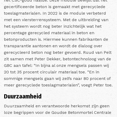
het CSC-goud haalde. Deze module bewijst dat het
gecertificeerde beton is gemaakt met gerecyclede
toeslagmaterialen. In 2022 is de module verbeterd
met een viersterrensysteem. Met de uitbreiding van
het systeem wordt nog beter inzichtelijk wat het
percentage gerecycled materiaal in beton en
betonproducten is. Hiermee kunnen fabrikanten de
transparantie aantonen en wordt de dialoog over
gerecycleerd beton nog beter gevoerd. Ruud van Pelt
zit samen met Peter Dekker, betontechnoloog van de
GBC aan tafel: “In bijna al onze mengsels passen wij
20 tot 35 procent circulair materiaal toe. “En in
sommige mengsels gaan wij zelfs naar 80 procent of
meer gerecyclede toeslagmaterialen”, voegt Peter toe.
Duurzaamheid
Duurzaamheid en verantwoorde herkomst zijn geen
loze begrippen voor de Goudse Betonmortel Centrale