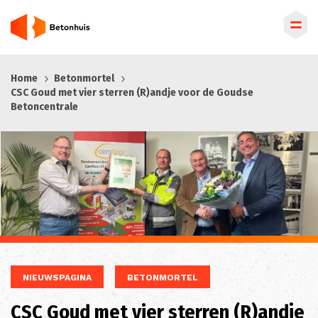
Overslaan
Home
Betonmortel
en
CSC Goud met vier sterren (R)andje voor de Goudse
naar
Betoncentrale
de
inhoud
gaan
NIEUWSPAGINA
BETONMORTEL
CSC Goud met vier sterren (R)andje