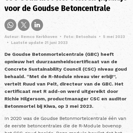
voor de Goudse Betoncentrale
Auteur: Remco Kerkhoven
•
Foto: Betonhuis
•
5 mei 2023
•
Laatste update 21 juni 2023
De Goudse Betonmortelcentrale (GBC) heeft
opnieuw het duurzaamheidscertificaat van de
Concrete Sustainability Council (CSC) niveau goud
behaald. “Met de R-Module niveau vier erbij!”,
vertelt Ruud van Pelt, directeur van de GBC. Het
certificaat met R add-on werd uitgereikt door
Richie Hilgersom, productmanager CSC en auditor
Betonmortel bij Kiwa, op 3 mei 2023.
In 2020 was de Goudse Betonmortelcentrale één van
de eerste betoncentrales die de R-Module bovenop