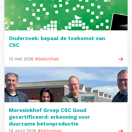
Onderzoek: bepaal de toekomst van
CSC
13 mei 2026
#betonhuis
Morssinkhof Groep CSC Goud
gecertificeerd: erkenning voor
duurzame betonproductie
14 april 2026
#betonhuis