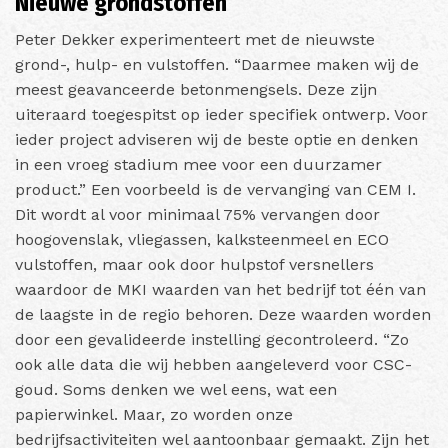
Nieuwe grondstoffen
Peter Dekker experimenteert met de nieuwste
grond-, hulp- en vulstoffen. “Daarmee maken wij de
meest geavanceerde betonmengsels. Deze zijn
uiteraard toegespitst op ieder specifiek ontwerp. Voor
ieder project adviseren wij de beste optie en denken
in een vroeg stadium mee voor een duurzamer
product.” Een voorbeeld is de vervanging van CEM I.
Dit wordt al voor minimaal 75% vervangen door
hoogovenslak, vliegassen, kalksteenmeel en ECO
vulstoffen, maar ook door hulpstof versnellers
waardoor de MKI waarden van het bedrijf tot één van
de laagste in de regio behoren. Deze waarden worden
door een gevalideerde instelling gecontroleerd. “Zo
ook alle data die wij hebben aangeleverd voor CSC-
goud. Soms denken we wel eens, wat een
papierwinkel. Maar, zo worden onze
bedrijfsactiviteiten wel aantoonbaar gemaakt. Zijn het