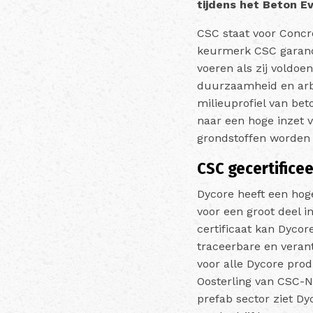
tijdens het Beton Ev
CSC staat voor Concr
keurmerk CSC garand
voeren als zij voldo
duurzaamheid en arbe
milieuprofiel van be
naar een hoge inzet 
grondstoffen worden
CSC gecertifice
Dycore heeft een hog
voor een groot deel i
certificaat kan Dycor
traceerbare en veran
voor alle Dycore prod
Oosterling van CSC-N
prefab sector ziet D