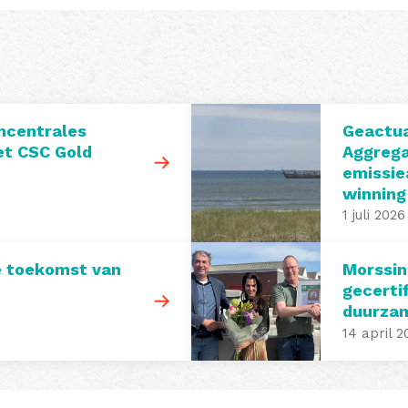
ncentrales
Geactua
t CSC Gold
Aggrega
emissie
winning
1 juli 2026
e toekomst van
Morssin
gecerti
duurza
14 april 2