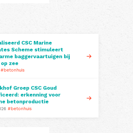
liseerd CSC Marine
tes Scheme stimuleert
arme baggervaartuigen bij
 op zee
#betonhuis
khof Groep CSC Goud
ficeerd: erkenning voor
me betonproductie
026
#betonhuis