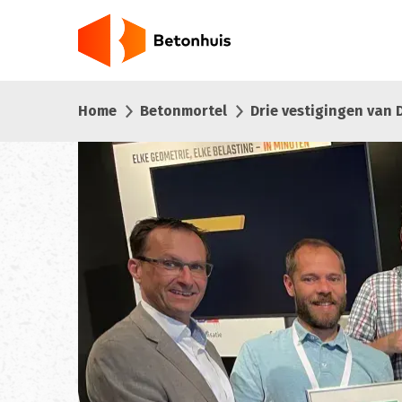
Overslaan
en
naar
de
inhoud
Home
Betonmortel
Drie vestigingen van D
gaan