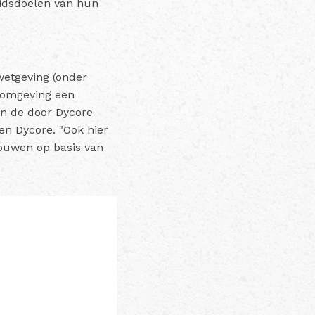
eidsdoelen van hun
wetgeving (onder
komgeving een
en de door Dycore
en Dycore. "Ook hier
bouwen op basis van