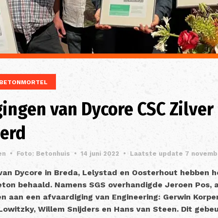
BETONMORTEL
gingen van Dycore CSC Zilver
eerd
en
•
Foto: Betonhuis
•
14 juni 2022
•
Laatste update 7 novemb
 van Dycore in Breda, Lelystad en Oosterhout hebben h
beton behaald. Namens SGS overhandigde Jeroen Pos, 
en aan een afvaardiging van Engineering: Gerwin Korper
Lowitzky, Willem Snijders en Hans van Steen. Dit gebeu