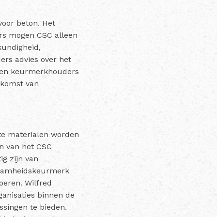
voor beton. Het
rs mogen CSC alleen
kundigheid,
ers advies over het
reven keurmerkhouders
rkomst van
kte materialen worden
n van het CSC
ig zijn van
rzaamheidskeurmerk
oeren. Wilfred
ganisaties binnen de
ssingen te bieden.