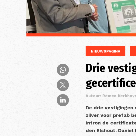
NIEUWSPAGINA
Drie vesti
gecertific
Auteur: Remco Kerkhov
De drie vestigingen
zilver voor prefab 
Intron de certificat
den Elshout, Daniel 