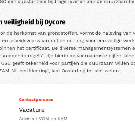
CSC een substantiële bijdrage leveren aan de duurzaamh
 veiligheid bij Dycore
or de herkomst van grondstoffen, vormt de naleving van 
en arbeidsvoorwaarden) en de zorg voor een veilige wer
 binnen het certificaat. De diverse managementsystemen 
sreddende regels” zijn hierin de voornaamste pijlers binn
 CSC geeft zekerheid voor partijen die duurzaam willen 
AM-NL certificering", laat Oosterling tot slot weten.
Contactpersoon
Vacature
Adviseur VGM en KAM