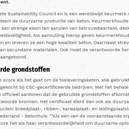
ent.
ete Sustainability Council en is een wereldwijd keurmerk 
eert de duurzame productie van beton. Keurmerkhoude
en aan strenge eisen ten aanzien van betrouwbaarheid, des
idsveiligheid. Als aanvulling hierop geven keurmerkhoud
ton en leveren ze een hoge kwaliteit beton. Daarnaast st
van secundaire materialen. Ook moet de verantwoorde he
 aangetoond.
erde grondstoffen
e score als het gaat om de toeleveringsketen, alle gebrui
ngekocht bij CSC-gecertificeerde bedrijven.
Met het behale
e officieel aantonen dat de gebruikte grondstoffen afkomst
twoorde bronnen. Het certificaat dient dan ook als duu
ucten: breedplaat-, ribben-, kanaalplaat- en leidingplaatvl
ederland - Betonhuis: "“Als een van de vooraanstaande or
ycore het als haar verantwoordelijkheid om duurzame oplo