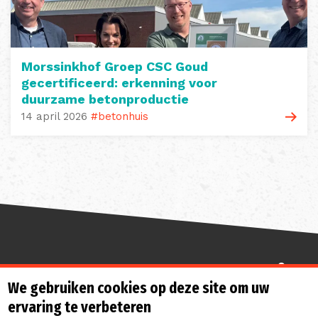
Morssinkhof Groep CSC Goud
gecertificeerd: erkenning voor
duurzame betonproductie
14 april 2026
#betonhuis
Sterk de toekomst in
We gebruiken cookies op deze site om uw
ervaring te verbeteren