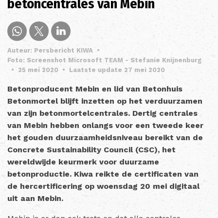
betoncentrales van Mebin
Auteur: Persbericht KIWA
•
Foto: Screenshot Microsoft TEAM - Stefanie Knijnenburg
•
25 mei 2020
•
Laatste update 27 mei 2020
Betonproducent Mebin en lid van Betonhuis
Betonmortel blijft inzetten op het verduurzamen
van zijn betonmortelcentrales. Dertig centrales
van Mebin hebben onlangs voor een tweede keer
het gouden duurzaamheidsniveau bereikt van de
Concrete Sustainability Council (CSC), het
wereldwijde keurmerk voor duurzame
betonproductie. Kiwa reikte de certificaten van
de hercertificering op woensdag 20 mei digitaal
uit aan Mebin.