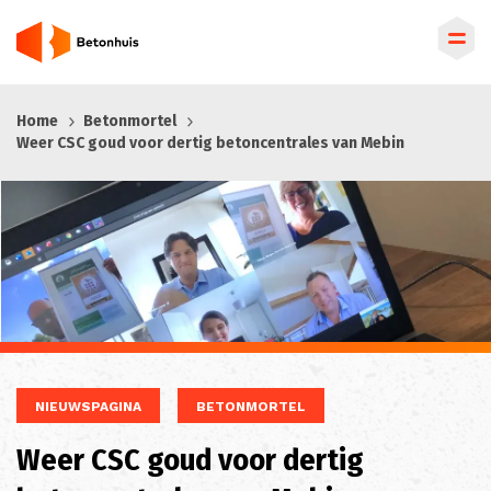
Overslaan
Home
Betonmortel
en
Weer CSC goud voor dertig betoncentrales van Mebin
naar
de
inhoud
gaan
NIEUWSPAGINA
BETONMORTEL
Weer CSC goud voor dertig