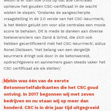
Mebin is er dan ook trots op dat alle centrales
opnieuw het gouden CSC-certificaat in de wacht
wisten te slepen. ‘Ondanks de aangescherpte
vraagstelling in de 2.0 versie van het CSC-keurmerk,
is het Mebin gelukt om voor alle centrales een mooie
score te behalen. Dit is mede te danken aan diverse
toeleveranciers van Zand & Grind, die zich ook
hebben gecertificeerd met het CSC-keurmerk’, aldus
Ronel Dielissen. ‘Het belang van een dergelijk
keurmerk dringt ook door in de betonwereld,
opdrachtgevers en aannemers gaan steeds vaker het
CSC certificaat als eis stellen.’
Mebin was één van de eerste
Betonmortelfabrikanten die het CSC goud
ontving. In 2017 begonnen wij met zeven
bedrijven en nu staan wij op meer dan
honderd. CSC is in drie jaar tijd uitgegroeid