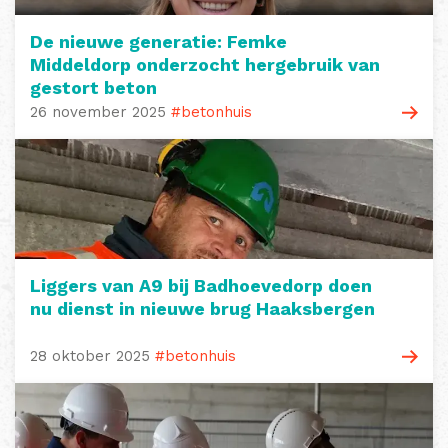
De nieuwe generatie: Femke
Middeldorp onderzocht hergebruik van
gestort beton
26 november 2025
#betonhuis
Liggers van A9 bij Badhoevedorp doen
nu dienst in nieuwe brug Haaksbergen
28 oktober 2025
#betonhuis