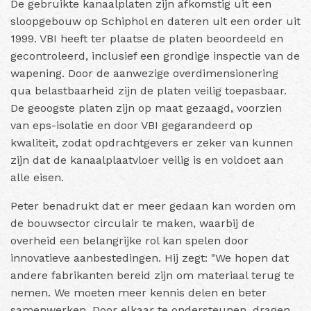
De gebruikte kanaalplaten zijn afkomstig uit een
sloopgebouw op Schiphol en dateren uit een order uit
1999. VBI heeft ter plaatse de platen beoordeeld en
gecontroleerd, inclusief een grondige inspectie van de
wapening. Door de aanwezige overdimensionering
qua belastbaarheid zijn de platen veilig toepasbaar.
De geoogste platen zijn op maat gezaagd, voorzien
van eps-isolatie en door VBI gegarandeerd op
kwaliteit, zodat opdrachtgevers er zeker van kunnen
zijn dat de kanaalplaatvloer veilig is en voldoet aan
alle eisen.
Peter benadrukt dat er meer gedaan kan worden om
de bouwsector circulair te maken, waarbij de
overheid een belangrijke rol kan spelen door
innovatieve aanbestedingen. Hij zegt: "We hopen dat
andere fabrikanten bereid zijn om materiaal terug te
nemen. We moeten meer kennis delen en beter
samenwerken. Door elkaar te ondersteunen, dragen