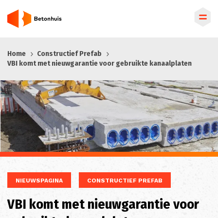
Overslaan
Home
Constructief Prefab
en
VBI komt met nieuwgarantie voor gebruikte kanaalplaten
naar
de
inhoud
gaan
NIEUWSPAGINA
CONSTRUCTIEF PREFAB
VBI komt met nieuwgarantie voor