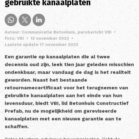
gebruikte kanaalplaten
Auteur: Communicatie Betonhuis, persbericht VBI
•
Foto: VBI
•
13 november 2023
•
Laatste update 17 november 2023
Een garantie op kanaalplaten die al twee
decennia oud zijn, leek tien jaar geleden misschien
ondenkbaar, maar vandaag de dag is het realiteit
geworden. Naast het bestaande
retournamecertificaat voor het terugnemen van
gebruikte kanaalplaten aan het einde van hun
levensduur, biedt VBI, lid Betonhuis Constructief
Prefab, nu de mogelijkheid om gereviseerde
kanaalplaten met een nieuwe garantie aan te
schaffen.