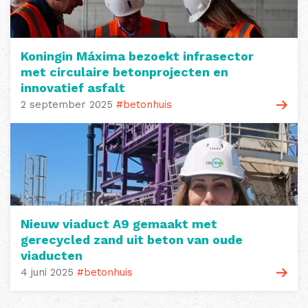
Koningin Máxima bezoekt infrasector
met circulaire betonprojecten en
innovatief asfalt
2 september 2025
#betonhuis
Nieuw viaduct A9 gemaakt met
gerecycled zand uit beton van oude
viaducten
4 juni 2025
#betonhuis