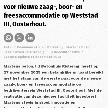
voor nieuwe zaag-, boor- en
freesaccommodatie op Weststad
III, Oosterhout.
Auteur: Communicatie en Marketing | Martens Beton
•
Foto: Fotostudio Dondigi
•
8 december 2025
•
Laatste update 14 december 2025
Martens beton, lid Betonhuis Riolering, heeft op
27 november 2025 een belangrijke mijlpaal bereikt
met het slaan van de eerste paal voor de nieuwe
zaag-, boor- en freesaccommodatie op
bedrijventerrein Weststad III, Oosterhout. Met de
realisatie van deze nieuwe faciliteit investeert
Martens stevig in groei, innovatie en