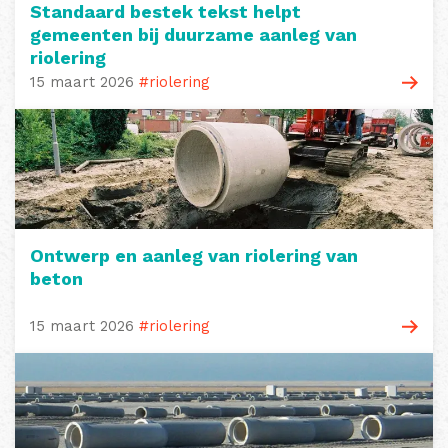
Standaard bestek tekst helpt
gemeenten bij duurzame aanleg van
riolering
15 maart 2026
#riolering
Ontwerp en aanleg van riolering van
beton
15 maart 2026
#riolering