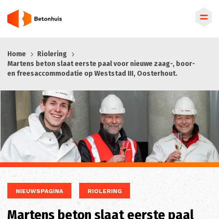
Overslaan
Home
Riolering
en
Martens beton slaat eerste paal voor nieuwe zaag-, boor-
naar
en freesaccommodatie op Weststad III, Oosterhout.
de
inhoud
gaan
NIEUWSPAGINA
RIOLERING
Martens beton slaat eerste paal