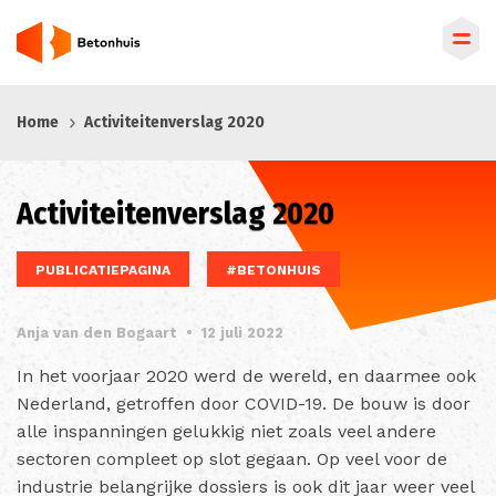
Overslaan
Home
Activiteitenverslag 2020
en
naar
de
Activiteitenverslag 2020
inhoud
gaan
PUBLICATIEPAGINA
#BETONHUIS
Anja van den Bogaart
•
12 juli 2022
In het voorjaar 2020 werd de wereld, en daarmee ook
Nederland, getroffen door COVID-19. De bouw is door
alle inspanningen gelukkig niet zoals veel andere
sectoren compleet op slot gegaan. Op veel voor de
industrie belangrijke dossiers is ook dit jaar weer veel