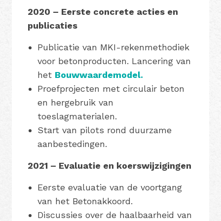
2020 – Eerste concrete acties en
publicaties
Publicatie van MKI-rekenmethodiek
voor betonproducten. Lancering van
het
Bouwwaardemodel.
Proefprojecten met circulair beton
en hergebruik van
toeslagmaterialen.
Start van pilots rond duurzame
aanbestedingen.
2021 – Evaluatie en koerswijzigingen
Eerste evaluatie van de voortgang
van het Betonakkoord.
Discussies over de haalbaarheid van