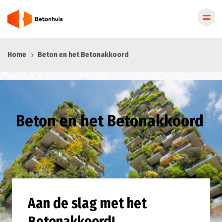
Overslaan
Home
Beton en het Betonakkoord
en
naar
de
inhoud
gaan
Beton en het Betonakkoord
Aan de slag met het
Betonakkoord!