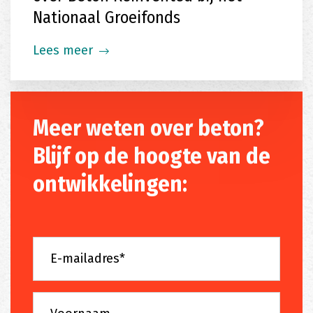
Nationaal Groeifonds
Lees meer
Meer weten over beton?
Blijf op de hoogte van de
ontwikkelingen:
full_name
E-
mailadres
Voornaam