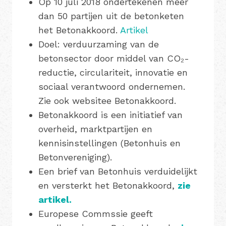
Op 10 juli 2018 ondertekenen meer
dan 50 partijen uit de betonketen
het Betonakkoord.
Artikel
Doel: verduurzaming van de
betonsector door middel van CO₂-
reductie, circulariteit, innovatie en
sociaal verantwoord ondernemen.
Zie ook websitee Betonakkoord.
Betonakkoord is een initiatief van
overheid, marktpartijen en
kennisinstellingen (Betonhuis en
Betonvereniging).
Een brief van Betonhuis verduidelijkt
en versterkt het Betonakkoord,
zie
artikel.
Europese Commssie geeft