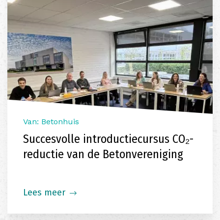
Van: Betonhuis
Succesvolle introductiecursus CO₂-
reductie van de Betonvereniging
Lees meer