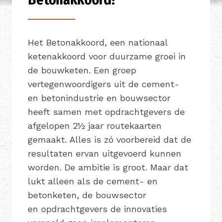
Het Betonakkoord, een nationaal
ketenakkoord voor duurzame groei in
de bouwketen. Een groep
vertegenwoordigers uit de cement-
en betonindustrie en bouwsector
heeft samen met opdrachtgevers de
afgelopen 2½ jaar routekaarten
gemaakt. Alles is zó voorbereid dat de
resultaten ervan uitgevoerd kunnen
worden. De ambitie is groot. Maar dat
lukt alleen als de cement- en
betonketen, de bouwsector
en opdrachtgevers de innovaties