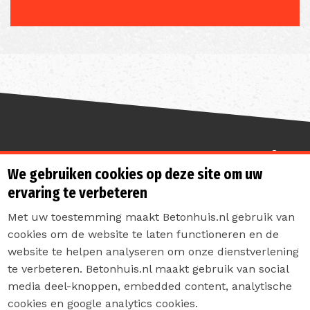
Sterk de toekomst in
We gebruiken cookies op deze site om uw
ervaring te verbeteren
Met uw toestemming maakt Betonhuis.nl gebruik van
cookies om de website te laten functioneren en de
website te helpen analyseren om onze dienstverlening
te verbeteren. Betonhuis.nl maakt gebruik van social
Contact
media deel-knoppen, embedded content, analytische
Privacyverklaring
cookies en google analytics cookies.