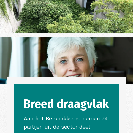
Afbeelding
Breed draagvlak
Aan het Betonakkoord nemen 74
partijen uit de sector deel: