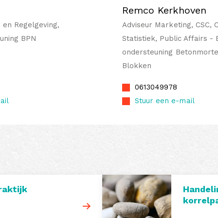
Remco Kerkhoven
 en Regelgeving,
Adviseur Marketing, CSC, 
euning BPN
Statistiek, Public Affairs -
ondersteuning Betonmorte
Blokken
0613049978
ail
Stuur een e-mail
raktijk
Handeli
korrelp