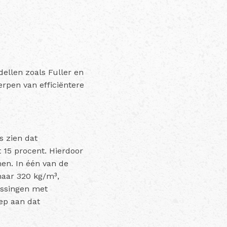
ellen zoals Fuller en
rpen van efficiëntere
s zien dat
t 15 procent. Hierdoor
en. In één van de
naar 320 kg/m³,
assingen met
ep aan dat