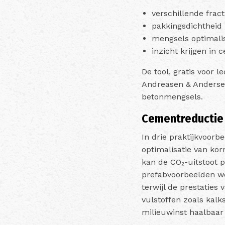
verschillende frac
pakkingsdichtheid
mengsels optimali
inzicht krijgen in
De tool, gratis voor
Andreasen & Andersen
betonmengsels.
Cementreductie 
In drie praktijkvoorb
optimalisatie van kor
kan de CO₂-uitstoot 
prefabvoorbeelden w
terwijl de prestatie
vulstoffen zoals kal
milieuwinst haalbaar 