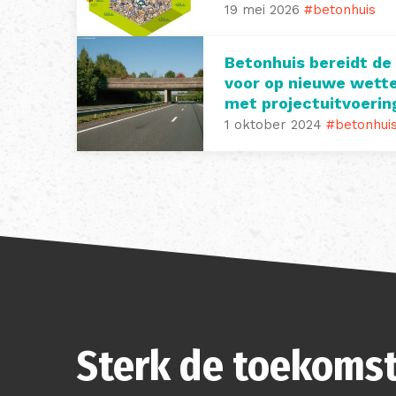
19 mei 2026
#betonhuis
Betonhuis bereidt de
voor op nieuwe wette
met projectuitvoeri
1 oktober 2024
#betonhui
Sterk de toekomst