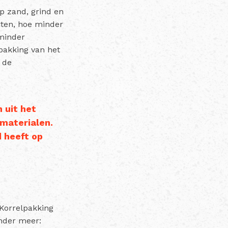
p zand, grind en
iten, hoe minder
 minder
pakking van het
 de
 uit het
gmaterialen.
 heeft op
 Korrelpakking
onder meer: