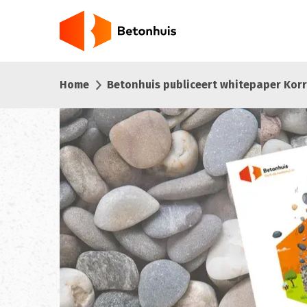
Overslaan
en
naar
de
inhoud
Home
Betonhuis publiceert whitepaper Korr
gaan