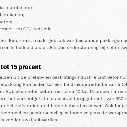
ties combineren;
 berekenen;
seren;
 cement- en CO₂-reductie.
 leden Betonhuis, maakt gebruik van bestaande pakkingsmod
 en is bedoeld als praktische ondersteuning bij het ontwe
tot 15 procent
eelden uit de prefab- en bestratingsindustrie laat Betonhui
relpakking kan leiden tot een bindmiddelreductie van 5 to
per kubieke meter beton met circa 10 tot 15 procent afnem
erd het cementgehalte succesvol teruggebracht van 350 
s van het zelfverdichtend beton behouden bleven. Ook toep
ksteenmeel en poederkoolvliegas tonen volgens de werkgro
is zonder kwaliteitsverlies.