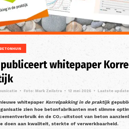
BETONHUIS
 publiceert whitepaper Korr
tijk
unicatie
•
Foto: Mark Zeilstra
•
12 mei 2026
•
Laatste update
 nieuwe whitepaper
Korrelpakking in de praktijk
gepubli
organisatie zien hoe betonfabrikanten met slimme optim
 cementverbruik én de CO₂-uitstoot van beton aanzienl
e doen aan kwaliteit, sterkte of verwerkbaarheid.