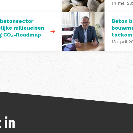
14 mei 20
 betonsector
Beton bl
lijke milieueisen
bouwmat
ng CO₂-Roadmap
toekom
s
13 april 2
 in