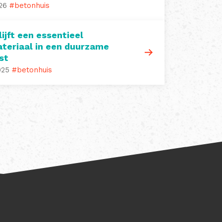
26
#betonhuis
ijft een essentieel
eriaal in een duurzame
st
025
#betonhuis