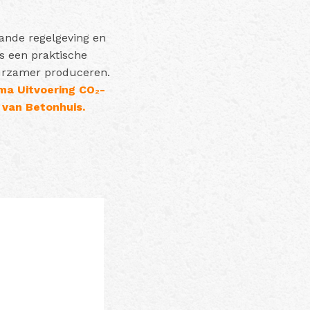
ande regelgeving en
s een praktische
uurzamer produceren.
a Uitvoering CO₂-
 van Betonhuis.