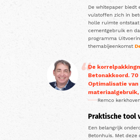
De whitepaper biedt 
vulstoffen zich in be
holle ruimte ontstaat
cementgebruik en daa
programma Uitvoering
themabijeenkomst
De
De korrelpakking
Betonakkoord. 70 
Optimalisatie van
materiaalgebruik
Remco kerkhoven,
Praktische tool
Een belangrijk onderd
Betonhuis. Met deze 