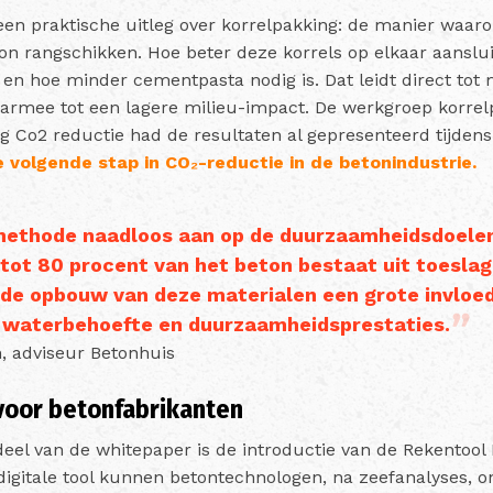
een praktische uitleg over korrelpakking: de manier waaro
ton rangschikken. Hoe beter deze korrels op elkaar aanslu
 en hoe minder cementpasta nodig is. Dat leidt direct tot
rmee tot een lagere milieu-impact. De werkgroep korrel
 Co2 reductie had de resultaten al gepresenteerd tijdens
 volgende stap in CO₂-reductie in de betonindustrie.
methode naadloos aan op de duurzaamheidsdoelen
tot 80 procent van het beton bestaat uit toesla
 de opbouw van deze materialen een grote invloed
, waterbehoefte en duurzaamheidsprestaties.
 adviseur Betonhuis
 voor betonfabrikanten
eel van de whitepaper is de introductie van de Rekentool
digitale tool kunnen betontechnologen, na zeefanalyses, 