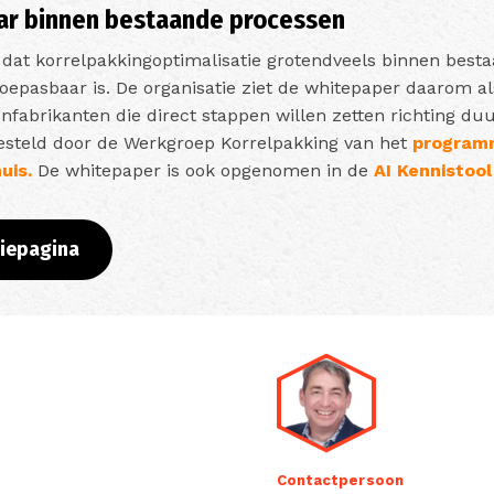
ar binnen bestaande processen
dat korrelpakkingoptimalisatie grotendveels binnen besta
oepasbaar is. De organisatie ziet de whitepaper daarom al
onfabrikanten die direct stappen willen zetten richting d
esteld door de Werkgroep Korrelpakking van het
programm
uis.
De whitepaper is ook opgenomen in de
AI Kennistool
tiepagina
Contactpersoon