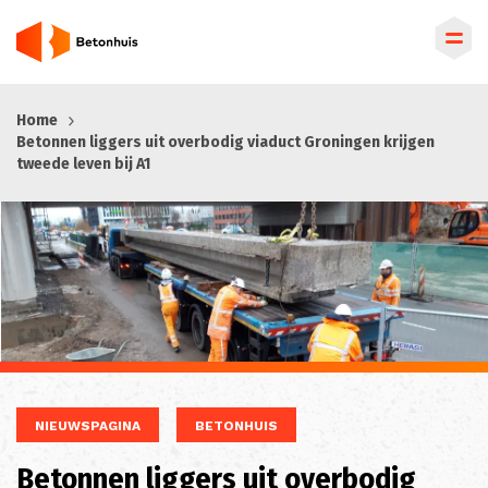
Overslaan
Home
en
Betonnen liggers uit overbodig viaduct Groningen krijgen
naar
tweede leven bij A1
de
inhoud
gaan
NIEUWSPAGINA
BETONHUIS
Betonnen liggers uit overbodig