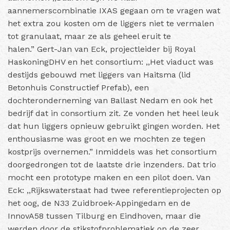
aannemerscombinatie IXAS gegaan om te vragen wat
het extra zou kosten om de liggers niet te vermalen
tot granulaat, maar ze als geheel eruit te
halen.”
Gert-Jan van Eck, projectleider bij Royal
HaskoningDHV en het consortium: ,,Het viaduct was
destijds gebouwd met liggers van Haitsma (lid
Betonhuis Constructief Prefab), een
dochteronderneming van Ballast Nedam en ook het
bedrijf dat in consortium zit. Ze vonden het heel leuk
dat hun liggers opnieuw gebruikt gingen worden. Het
enthousiasme was groot en we mochten ze tegen
kostprijs overnemen.”
Inmiddels was het consortium
doorgedrongen tot de laatste drie inzenders. Dat trio
mocht een prototype maken en een pilot doen. Van
Eck: ,,Rijkswaterstaat had twee referentieprojecten op
het oog, de N33 Zuidbroek-Appingedam en de
InnovA58 tussen Tilburg en Eindhoven, maar die
werden door de stikstofproblematiek op de zeer