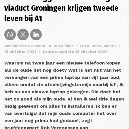
viaduct Groningen krijgen tweede
leven bij A1
Auteur: Kees Jansen i.o. Betonhuis
•
Foto: Kees Jansen
•
10 oktober 2022
•
Laatste update 12 oktober 2022
Waarom na twee jaar een nieuwe telefoon kopen
als de oude het nog doet? Wat is het nut van het
vervangen van een prima laptop van vijf jaar oud,
alleen omdat de afschrijvingstermijn voorbij is? ,,Ik
heb nu een nieuwe laptop gekregen. Die doet het
net zo goed als mijn oude, al ben ik wel drie dagen
bezig geweest om alles te installeren. Ik ben er
van overtuigd dat mijn oude computer het over
een jaar nog prima had gedaan”, zegt
bruggenexpert Rob Vergoossen van