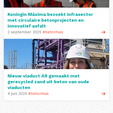
Koningin Máxima bezoekt infrasector
met circulaire betonprojecten en
innovatief asfalt
2 september 2025
#betonhuis
Nieuw viaduct A9 gemaakt met
gerecycled zand uit beton van oude
viaducten
4 juni 2025
#betonhuis