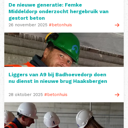
De nieuwe generatie: Femke
Middeldorp onderzocht hergebruik van
gestort beton
26 november 2025
#betonhuis
Liggers van A9 bij Badhoevedorp doen
nu dienst in nieuwe brug Haaksbergen
28 oktober 2025
#betonhuis