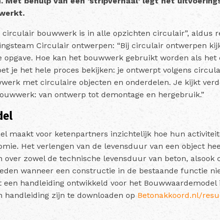
Met behulp van een ‘stripverhaal’ legt het uitvoering
werkt.
irculair bouwwerk is in alle opzichten circulair”, aldus 
ingsteam Circulair ontwerpen: “Bij circulair ontwerpen kijk 
e opgave. Hoe kan het bouwwerk gebruikt worden als het 
et je het hele proces bekijken: je ontwerpt volgens circul
wwerk met circulaire objecten en onderdelen. Je kijkt verd
bouwwerk: van ontwerp tot demontage en hergebruik.”
del
maakt voor ketenpartners inzichtelijk hoe hun activiteit
omie. Het verlengen van de levensduur van een object he
an over zowel de technische levensduur van beton, alsook
eden wanneer een constructie in de bestaande functie nie
t een handleiding ontwikkeld voor het Bouwwaardemodel 
en handleiding zijn te downloaden op
Betonakkoord.nl/resu