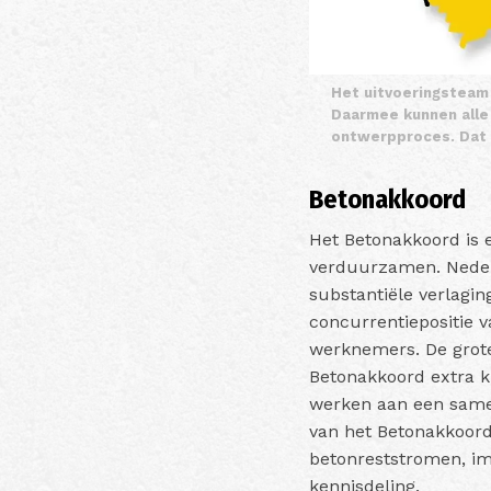
Het uitvoeringsteam
Daarmee kunnen alle
ontwerpproces. Dat i
Betonakkoord
Het Betonakkoord is e
verduurzamen. Nederl
substantiële verlagin
concurrentiepositie 
werknemers. De grote
Betonakkoord extra k
werken aan een same
van het Betonakkoor
betonreststromen, imp
kennisdeling.