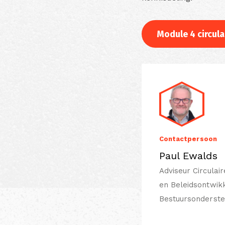
Module 4 circul
Contactpersoon
Paul Ewalds
Adviseur Circulai
en Beleidsontwikk
Bestuursonderst