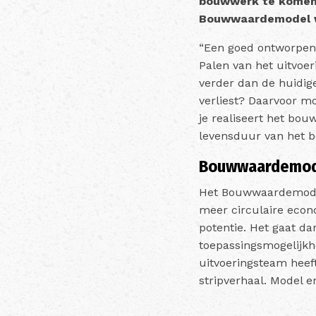
bouwwerk te komen. 
Bouwwaardemodel 
“Een goed ontworpen c
Palen van het uitvoer
verder dan de huidig
verliest? Daarvoor mo
je realiseert het bou
levensduur van het 
Bouwwaardemo
Het Bouwwaardemodel 
meer circulaire econ
potentie. Het gaat d
toepassingsmogelijkh
uitvoeringsteam heef
stripverhaal. Model 