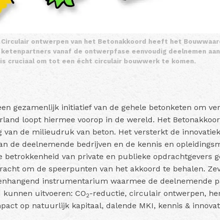
 Circulair ontwerpen van het Betonakkoord heeft het Bouwwaa
 ketenpartners vanaf de ontwerpfase eenvoudig deelnemen aan h
s cruciaal om tot een écht circulair bouwwerk te komen.
en gezamenlijk initiatief van de gehele betonketen om ve
and loopt hiermee voorop in de wereld. Het Betonakkoord
g van de milieudruk van beton. Het versterkt de innovatie
van de deelnemende bedrijven en de kennis en opleidings
 betrokkenheid van private en publieke opdrachtgevers g
racht om de speerpunten van het akkoord te behalen. Ze
nhangend instrumentarium waarmee de deelnemende par
d kunnen uitvoeren: CO
-reductie, circulair ontwerpen, h
2
act op natuurlijk kapitaal, dalende MKI, kennis & innovat