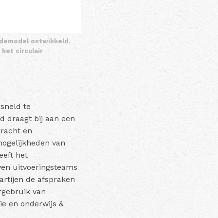
rdemodel ontwikkeld.
et circulair
rsneld te
 draagt bij aan een
kracht en
mogelijkheden van
eeft het
ven uitvoeringsteams
tijen de afspraken
ergebruik van
ie en onderwijs &