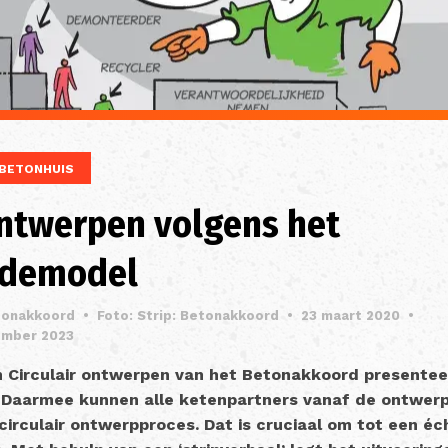
BETONHUIS
ontwerpen volgens het
demodel
tonakkoord
•
Foto: Strip: Betonakkoord
•
23 maart 2020
•
ember 2023
 Circulair ontwerpen van het Betonakkoord presentee
aarmee kunnen alle ketenpartners vanaf de ontwerp
irculair ontwerpproces. Dat is cruciaal om tot een éch