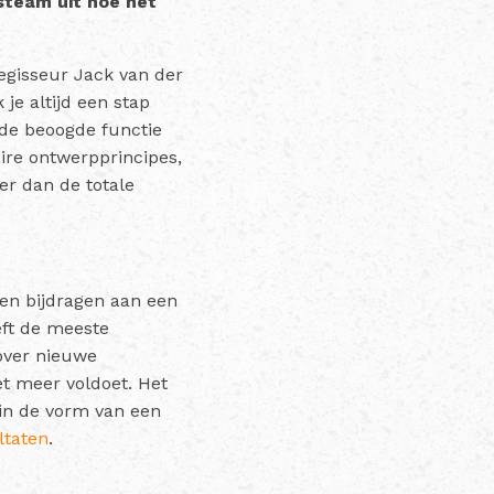
steam uit hoe het
regisseur Jack van der
je altijd een stap
de beoogde functie
aire ontwerpprincipes,
er dan de totale
en bijdragen aan een
eft de meeste
 over nieuwe
t meer voldoet. Het
in de vorm van een
ltaten
.