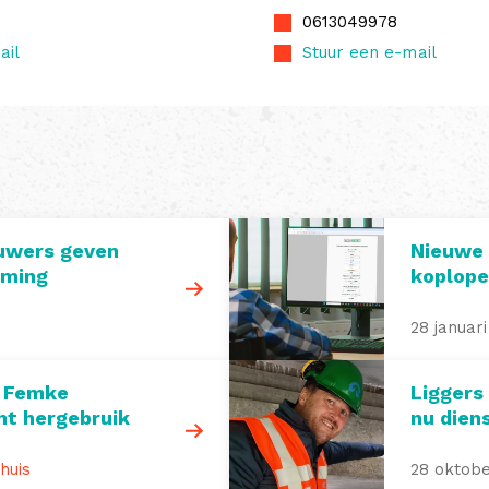
0613049978
ail
Stuur een e-mail
uwers geven
Nieuwe 
aming
koplop
28 januar
: Femke
Liggers
ht hergebruik
nu dien
huis
28 oktob