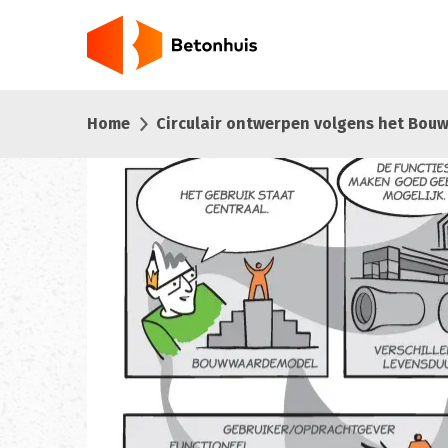
Overslaan
en
naar
de
inhoud
Home
Circulair ontwerpen volgens het Bo
gaan