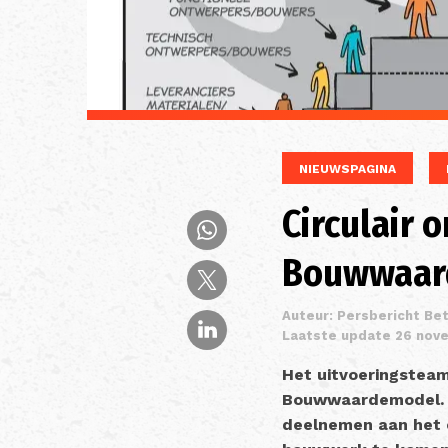
NIEUWSPAGINA
Circulair 
Bouwwaar
Auteur: Persbericht Be
Laatste update 26 nov
Het uitvoeringsteam
Bouwwaardemodel. D
deelnemen aan het c