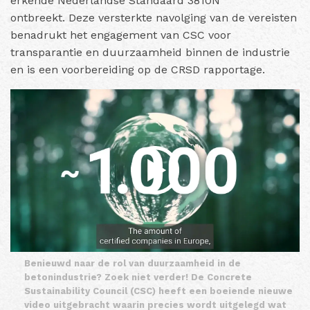
erkende Nederlandse Standaard 3810N
ontbreekt. Deze versterkte navolging van de vereisten
benadrukt het engagement van CSC voor
transparantie en duurzaamheid binnen de industrie
en is een voorbereiding op de CRSD rapportage.
Benieuwd naar de rol van duurzaamheid in de
betonindustrie? Zoek niet verder! De Concrete
Sustainability Council (CSC) heeft een boeiende nieuwe
video uitgebracht waarin precies wordt uitgelegd wat