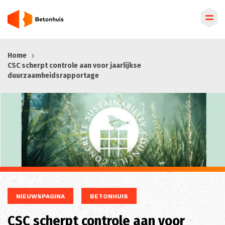
Overslaan
Home
en
CSC scherpt controle aan voor jaarlijkse
naar
duurzaamheidsrapportage
de
inhoud
gaan
NIEUWSPAGINA
BETONHUIS
CSC scherpt controle aan voor