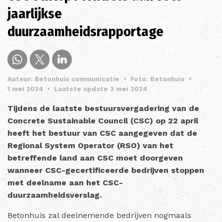
jaarlijkse
duurzaamheidsrapportage
Auteur: Betonhuis communicatie
•
Foto: Betonhuis
•
1 mei 2024
•
Laatste update 2 mei 2024
Tijdens de laatste bestuursvergadering van de
Concrete Sustainable Council (CSC) op 22 april
heeft het bestuur van CSC aangegeven dat de
Regional System Operator (RSO) van het
betreffende land aan CSC moet doorgeven
wanneer CSC-gecertificeerde bedrijven stoppen
met deelname aan het CSC-
duurzaamheidsverslag.
Betonhuis zal deelnemende bedrijven nogmaals