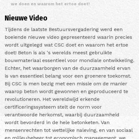
we doen en waarom het ertoe doet!
Nieuwe Video
Tijdens de laatste Bestuursvergadering werd een
boeiende nieuwe video gepresenteerd waarin precies
wordt uitgelegd wat CSC doet en waarom het ertoe
doet! Beton is als 's werelds meest gebruikte
bouwmateriaal essentieel voor mondiale ontwikkeling.
Echter, het waarborgen van de duurzaamheid ervan
is van essentieel belang voor een groenere toekomst.
Bij CSC is men bezig met een missie om de manier
waarop beton wordt gewonnen en geproduceerd te
revolutioneren. Het wereldwijd erkende
certificeringssysteem stelt de norm voor
verantwoorde herkomst, waarbij duurzaamheid
wordt bevorderd in de hele betonketen. Van
mensenrechten tot wettelijke naleving, en van sociaal
en milieubeheer tot economisch management, we