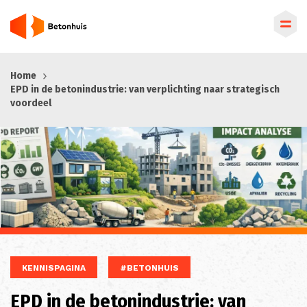
Overslaan
Home
en
EPD in de betonindustrie: van verplichting naar strategisch
naar
voordeel
de
inhoud
gaan
KENNISPAGINA
#BETONHUIS
EPD in de betonindustrie: van