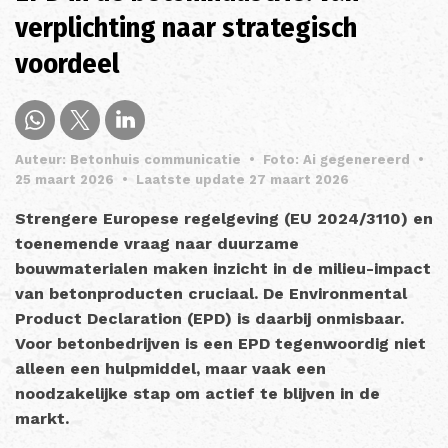
verplichting naar strategisch
voordeel
Auteur: Betonhuis communicatie
•
Foto: Ai gegenereerd
•
25 maart 2026
•
Laatste update 27 maart 2026
Strengere Europese regelgeving (EU 2024/3110) en
toenemende vraag naar duurzame
bouwmaterialen maken inzicht in de milieu-impact
van betonproducten cruciaal. De Environmental
Product Declaration (EPD) is daarbij onmisbaar.
Voor betonbedrijven is een EPD tegenwoordig niet
alleen een hulpmiddel, maar vaak een
noodzakelijke stap om actief te blijven in de
markt.