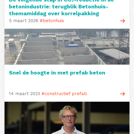
betonindustrie: terugblik Betonhuis-
themamiddag over korrelpakking
5 maart 2026
#betonhuis
Snel de hoogte in met prefab beton
14 maart 2023
#constructief prefab