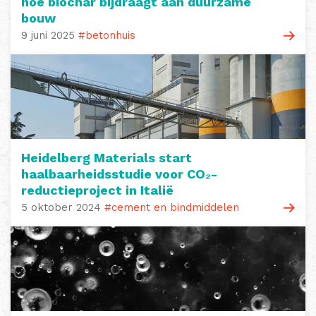
hoe biochar bijdraagt aan duurzame
bouw
9 juni 2025
#betonhuis
Heidelberg Materials start
haalbaarheidsstudie voor CO₂-
reductieproject in Italië
5 oktober 2024
#cement en bindmiddelen