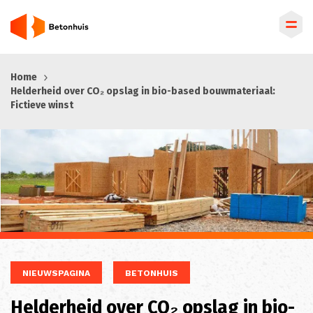
Overslaan
Home
en
Helderheid over CO₂ opslag in bio-based bouwmateriaal:
naar
Fictieve winst
de
inhoud
gaan
NIEUWSPAGINA
BETONHUIS
Helderheid over CO₂ opslag in bio-