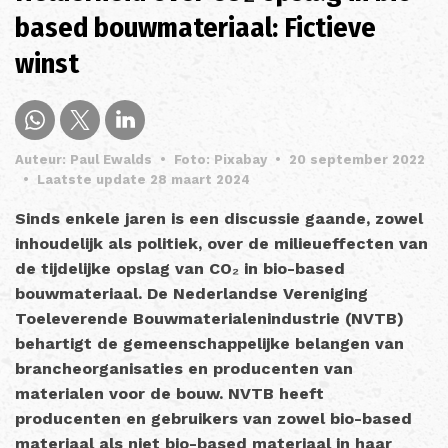
based bouwmateriaal: Fictieve
winst
Auteur: Paul Ewalds
•
Foto: Pixabay
•
20 september 2022
•
Laatste update 28 maart 2024
Sinds enkele jaren is een discussie gaande, zowel
inhoudelijk als politiek, over de milieueffecten van
de tijdelijke opslag van CO₂ in bio-based
bouwmateriaal. De Nederlandse Vereniging
Toeleverende Bouwmaterialenindustrie (NVTB)
behartigt de gemeenschappelijke belangen van
brancheorganisaties en producenten van
materialen voor de bouw. NVTB heeft
producenten en gebruikers van zowel bio-based
materiaal als niet bio-based materiaal in haar