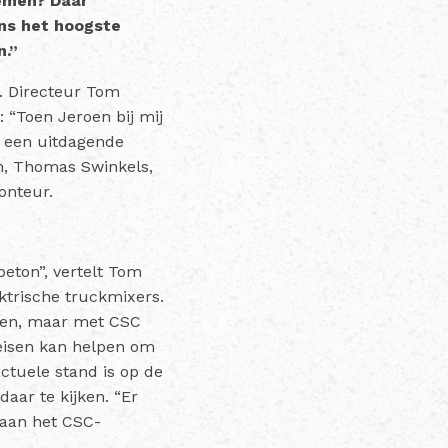
emen? Daar
ons het hoogste
n.”
s. Directeur Tom
 “Toen Jeroen bij mij
d een uitdagende
en, Thomas Swinkels,
onteur.
eton”, vertelt Tom
ktrische truckmixers.
bben, maar met CSC
 eisen kan helpen om
ctuele stand is op de
aar te kijken. “Er
 aan het CSC-