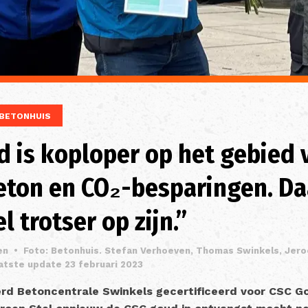
BETONHUIS
 is koploper op het gebied 
beton en CO₂-besparingen. D
l trotser op zijn.”
en
•
Foto: Betonhuis. Stefan Verhoeven, Thomas Swinkels, Jero
atste update 23 februari 2023
erd Betoncentrale Swinkels gecertificeerd voor CSC G