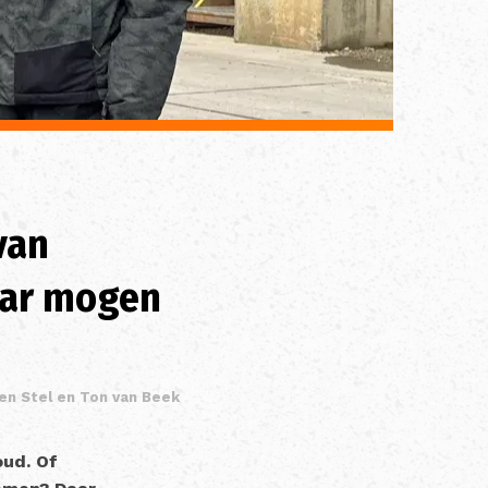
van
aar mogen
en Stel en Ton van Beek
oud. Of