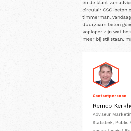
en de klant van advie
circulair CSC-beton 
timmerman, vandaag b
duurzaam beton goed 
koploper zijn wat bet
meer bij stil staan, 
Contactpersoon
Remco Kerkh
Adviseur Marketi
Statistiek, Public
ondersteuning Be