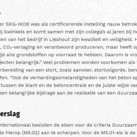
p
r SKG-IKOB was als certificerende instelling nauw betrok
bij Swinkels en komt samen met zijn collega’s al jaren bij h
en van het bedrijf in Lieshout zijn kwaliteit en veiligheid. H
, CO₂-verlaging en verantwoord produceren, maar heeft op
d alle grondstoffen op voorraad te hebben. Daarom is vro
ojecten belangrijk.” Veel problemen worden voorkomen al
rbereiding van een stort, zoals aanvoer, stortvolgorde, be
fen. “Ook de verhardingsomstandigheden van het beton sp
ussen de klant en de betoncentrale en de juiste wijze v
een belangrijke bijdrage aan de realisatie van een duurza
erslag
nternationaal besloten de eisen voor de criteria Duurzaa
e hierop (M5.02) aan te scherpen. Voor de M5.01-eis is d