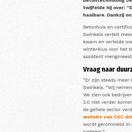
betontechnoloog Je
twijfelde hij over: 
haalbare. Dankzij o
Betonhuis en certific
Swinkels vertelt meer
kwam en vertelde ove
winterklus voor het t
assistent mengmeest
Vraag naar duu
“Er zijn steeds meer
Swinkels. “Wij nemen
We zien ook bedrijve
2.0 niet verder kome
de gehele sector verd
website van CSC-in
wordt gerommeld in d
systeem.”