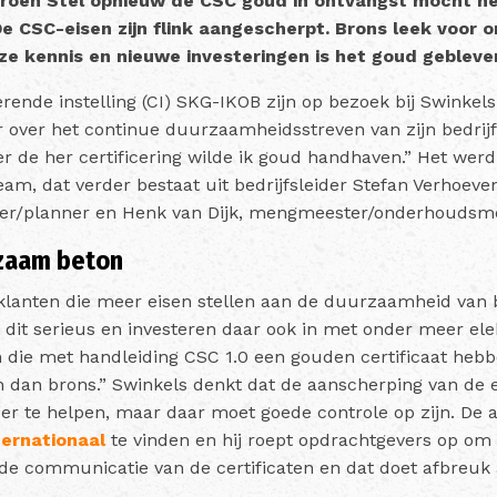
roen Stel opnieuw de CSC goud in ontvangst mocht n
“De CSC-eisen zijn flink aangescherpt. Brons leek voor 
nze kennis en nieuwe investeringen is het goud gebleve
erende instelling (CI) SKG-IKOB zijn op bezoek bij Swinkel
 over het continue duurzaamheidsstreven van zijn bedrijf:
r de her certificering wilde ik goud handhaven.” Het wer
eam, dat verder bestaat uit bedrijfsleider Stefan Verhoev
er/planner en Henk van Dijk, mengmeester/onderhoudsm
rzaam beton
 klanten die meer eisen stellen aan de duurzaamheid van b
 dit serieus en investeren daar ook in met onder meer ele
n die met handleiding CSC 1.0 een gouden certificaat he
n dan brons.” Swinkels denkt dat de aanscherping van de
er te helpen, maar daar moet goede controle op zijn. De a
ternationaal
te vinden en hij roept opdrachtgevers op om d
e communicatie van de certificaten en dat doet afbreuk