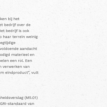
ken bij het
et bedrijf over de
et bedrijf is ook
 haar terrein weinig
egtijdige
s voldoende aandacht
nodigd materieel en
elen een rol. Een
an verwerken van
am eindproduct”, vult
mheidsverslag (M5.01)
e GRI-standaard van