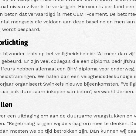
naf niveau zilver is te verkrijgen. Hiervoor is per land ee
an beton dat vervaardigd is met CEM I-cement. De betont
antal mengsels die voldoen aan deze baseline en men kan
₂ wordt bespaard.
orlichting
bijzonder trots op het veiligheidsbeleid: “Al meer dan vijf 
gebeurd. Er zijn veel collega’s die een diploma bedrijfsh
ffeurs hebben allemaal een BHV-diploma voor onderweg.
heidstrainingen. We halen dan een veiligheidsdeskundige i
voorjaar organiseert Swinkels nieuwe bijeenkomsten. “Veili
aar ook duurzaam inkopen van beton”, verwacht Jeroen
llen
er een uitdaging om aan de duurzame vraagstukken en ve
en. “Regelmatig krijgen wij de vraag om mee te denken. Di
 dan moeten we op tijd betrokken zijn. Dan kunnen wij da