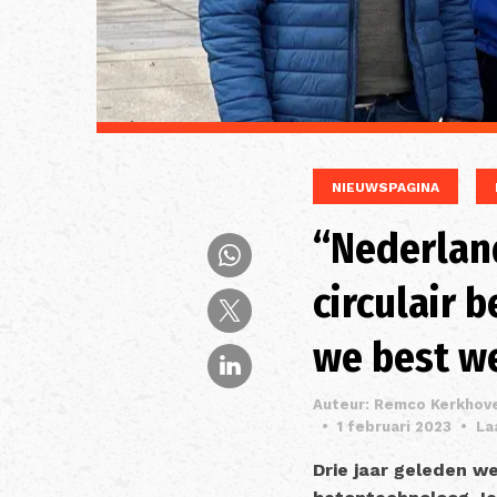
NIEUWSPAGINA
“Nederland
circulair 
we best we
Auteur: Remco Kerkhov
•
1 februari 2023
•
La
Drie jaar geleden w