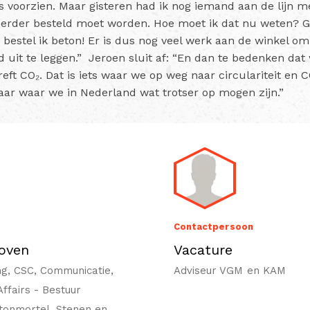
s voorzien. Maar gisteren had ik nog iemand aan de lijn m
eerder besteld moet worden. Hoe moet ik dat nu weten? G
estel ik beton! Er is dus nog veel werk aan de winkel om
uit te leggen.” Jeroen sluit af: “En dan te bedenken dat 
reft CO₂. Dat is iets waar we op weg naar circulariteit en 
maar waar we in Nederland wat trotser op mogen zijn.”
Contactpersoon
oven
Vacature
ng, CSC, Communicatie,
Adviseur VGM en KAM
 Affairs - Bestuur
tonmortel, Stenen en