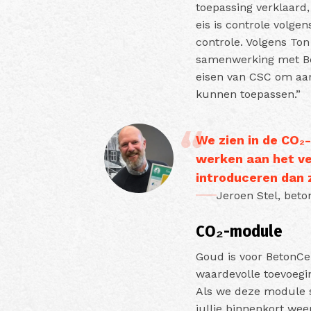
toepassing verklaard
eis is controle volgen
controle. Volgens Ton
samenwerking met Be
eisen van CSC om aan
kunnen toepassen.”
We zien in de CO₂
werken aan het ve
introduceren dan z
Jeroen Stel, bet
CO₂-module
Goud is voor BetonCe
waardevolle toevoegi
Als we deze module s
jullie binnenkort we