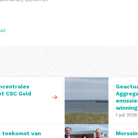
ail
ncentrales
Geactua
t CSC Gold
Aggrega
emissie
winning
1 juli 2026
e toekomst van
Morssin