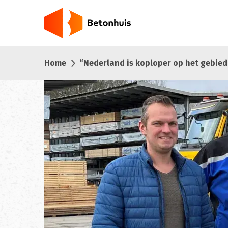
Overslaan
en
naar
de
inhoud
Home
“Nederland is koploper op het gebied 
gaan