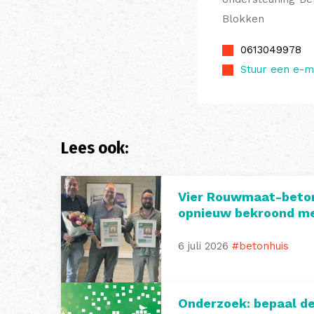
Blokken
0613049978
Stuur een e-m
Lees ook:
Vier Rouwmaat-beto
opnieuw bekroond me
6 juli 2026
#betonhuis
Onderzoek: bepaal d