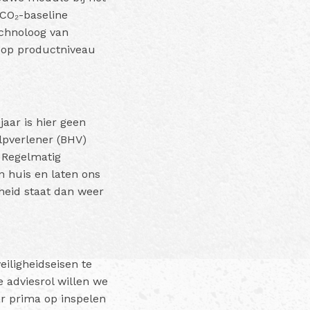
n CO₂-baseline
echnoloog van
 op productniveau
jaar is hier geen
ulpverlener (BHV)
 Regelmatig
n huis en laten ons
gheid staat dan weer
.
iligheidseisen te
e adviesrol willen we
ar prima op inspelen