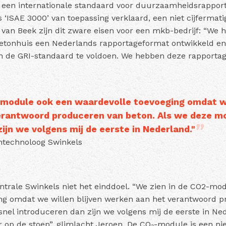
, een internationale standaard voor duurzaamheidsrapport
s ‘ISAE 3000’ van toepassing verklaard, een niet cijfermati
 van Beek zijn dit zware eisen voor een mkb-bedrijf: “We 
tonhuis een Nederlands rapportageformat ontwikkeld en
 de GRI-standaard te voldoen. We hebben deze rapportage
-module ook een waardevolle toevoeging omdat we
rantwoord produceren van beton. Als we deze mo
ijn we volgens mij de eerste in Nederland."
ontechnoloog Swinkels
ntrale Swinkels niet het einddoel. “We zien in de CO2-mo
ng omdat we willen blijven werken aan het verantwoord p
nel introduceren dan zijn we volgens mij de eerste in Ne
er op de stoep”, glimlacht Jeroen. De CO₂-module is een n