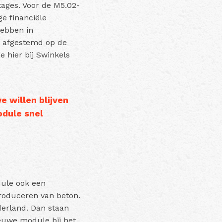
ages. Voor de M5.02-
ge financiële
hebben in
 afgestemd op de
 hier bij Swinkels
 willen blijven
dule snel
dule ook een
roduceren van beton.
derland. Dan staan
ieuwe module bij het