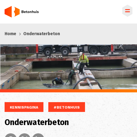
Overslaan
Home
Onderwaterbeton
en
naar
de
inhoud
gaan
KENNISPAGINA
#BETONHUIS
Onderwaterbeton