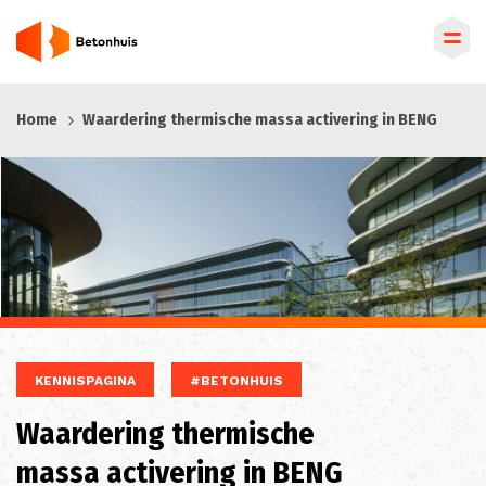
Overslaan
Home
Waardering thermische massa activering in BENG
en
naar
de
inhoud
gaan
KENNISPAGINA
#BETONHUIS
Waardering thermische
massa activering in BENG