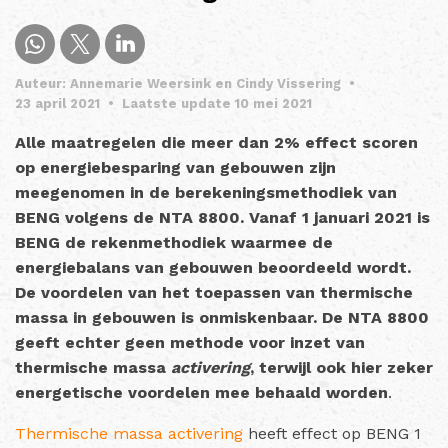
Auteur: Annemarie Weersink en Cindy Vissering
•
23 april 2021
•
Laatste update 10 mei 2021
Alle maatregelen die meer dan 2% effect scoren
op energiebesparing van gebouwen zijn
meegenomen in de berekeningsmethodiek van
BENG volgens de NTA 8800. Vanaf 1 januari 2021 is
BENG de rekenmethodiek waarmee de
energiebalans van gebouwen beoordeeld wordt.
De voordelen van het toepassen van thermische
massa in gebouwen is onmiskenbaar. De NTA 8800
geeft echter geen methode voor inzet van
thermische massa
activering
, terwijl ook hier zeker
energetische voordelen mee behaald worden
.
Thermische massa activering
heeft effect op BENG 1