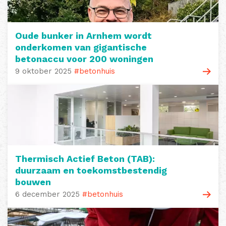
Oude bunker in Arnhem wordt
onderkomen van gigantische
betonaccu voor 200 woningen
9 oktober 2025
#betonhuis
Thermisch Actief Beton (TAB):
duurzaam en toekomstbestendig
bouwen
6 december 2025
#betonhuis