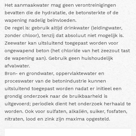
Het aanmaakwater mag geen verontreinigingen
bevatten die de hydratatie, de betonsterkte of de
wapening nadelig beïnvloeden.
De regel is: gebruik altijd drinkwater (leidingwater,
zonder chloor), tenzij dat absoluut niet mogelijk is.
Zeewater kan uitsluitend toegepast worden voor
ongewapend beton (het chloride van het zeezout tast
de wapening aan). Gebruik geen huishoudelijk
afvalwater.
Bron- en grondwater, oppervlaktewater en
proceswater van de betonindustrie kunnen
uitsluitend toegepast worden nadat er initieel een
grondig onderzoek naar de bruikbaarheid is
uitgevoerd; periodiek dient het onderzoek herhaald te
worden. Ook voor sulfaten, alkaliën, suiker, fosfaten,
nitraten, lood en zink zijn maxima opgesteld.
Toepassing
max. chloridegehalte [mg/liter]