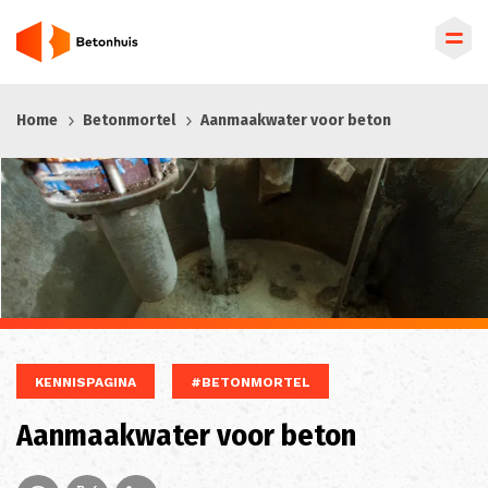
Overslaan
Home
Betonmortel
Aanmaakwater voor beton
en
naar
de
inhoud
gaan
KENNISPAGINA
#BETONMORTEL
Aanmaakwater voor beton