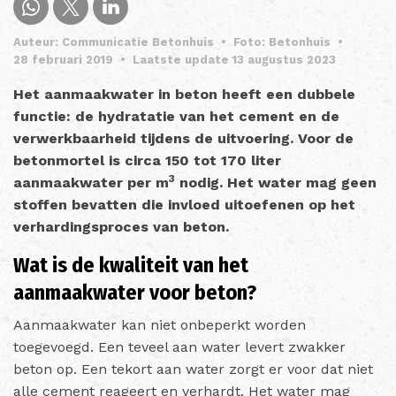
Auteur: Communicatie Betonhuis
•
Foto: Betonhuis
•
28 februari 2019
•
Laatste update 13 augustus 2023
Het aanmaakwater in beton heeft een dubbele
functie: de hydratatie van het cement en de
verwerkbaarheid tijdens de uitvoering. Voor de
betonmortel is circa 150 tot 170 liter
3
aanmaakwater per m
nodig. Het water mag geen
stoffen bevatten die invloed uitoefenen op het
verhardingsproces van beton.
Wat is de kwaliteit van het
aanmaakwater voor beton?
Aanmaakwater kan niet onbeperkt worden
toegevoegd. Een teveel aan water levert zwakker
beton op. Een tekort aan water zorgt er voor dat niet
alle cement reageert en verhardt. Het water mag