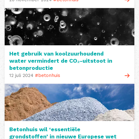
Het gebruik van koolzuurhoudend
water vermindert de CO₂-uitstoot in
betonproductie
12 juli 2024
#betonhuis
Betonhuis wil ‘essentiële
grondstoffen’ in nieuwe Europese wet