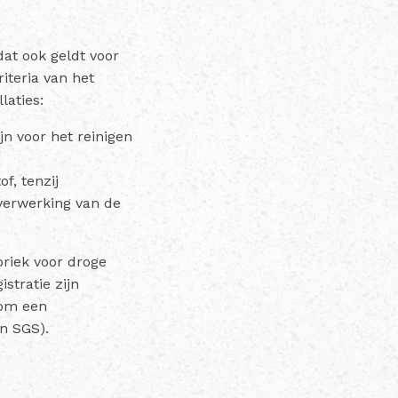
at ook geldt voor
iteria van het
laties:
jn voor het reinigen
f, tenzij
verwerking van de
briek voor droge
stratie zijn
 om een
en SGS).