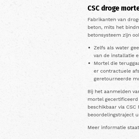
CSC droge morte
Fabrikanten van drog
beton, mits het bindm
betonsysteem zijn ook
Zelfs als water ge
van de installatie
Mortel die terugga
er contractuele a
geretourneerde mo
Bij het aanmelden van
mortel gecertificeerd
beschikbaar via CSC 
beoordelingstraject u
Meer informatie staa