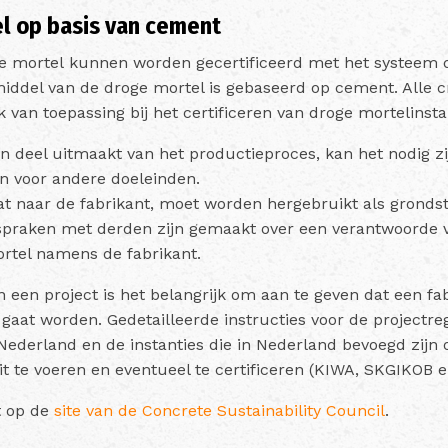
l op basis van cement
e mortel kunnen worden gecertificeerd met het systeem d
iddel van de droge mortel is gebaseerd op cement. Alle cr
 van toepassing bij het certificeren van droge mortelinstal
en deel uitmaakt van het productieproces, kan het nodig zi
 en voor andere doeleinden.
at naar de fabrikant, moet worden hergebruikt als grondsto
fspraken met derden zijn gemaakt over een verantwoorde 
rtel namens de fabrikant.
 een project is het belangrijk om aan te geven dat een fa
 gaat worden. Gedetailleerde instructies voor de projectregi
Nederland en de instanties die in Nederland bevoegd zijn
it te voeren en eventueel te certificeren (KIWA, SKGIKOB 
t op de
site van de Concrete Sustainability Council
.