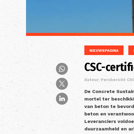
NIEUWSPAGINA
CSC-certif
Auteur: Persbericht CS
De Concrete Sustaina
mortel ter beschikk
van beton te bevord
beton en verantwoo
Leveranciers voldoe
duurzaamheid en arb