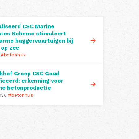
liseerd CSC Marine
tes Scheme stimuleert
arme baggervaartuigen bij
 op zee
#betonhuis
khof Groep CSC Goud
ficeerd: erkenning voor
me betonproductie
026
#betonhuis