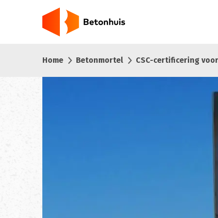
Overslaan
en
naar
de
inhoud
Home
Betonmortel
CSC-certificering voo
gaan