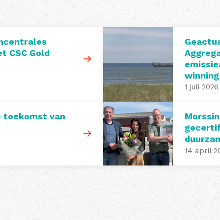
ncentrales
Geactua
t CSC Gold
Aggrega
emissie
winning
1 juli 2026
e toekomst van
Morssin
gecerti
duurza
14 april 2