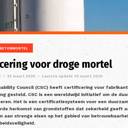
BETONMORTEL
icering voor droge mortel
C
•
25 maart 2020
•
Laatste update 26 maart 2020
bility Council (CSC) heeft certificering voor fabrikan
ing gesteld. CSC is een wereldwijd initiatief om de du
eren. Het is een certificatiesysteem voor een duurza
rde herkomst van grondstoffen dat zekerheid geeft a
n aan strenge eisen op het gebied van betrouwbaarhei
eidsveiligheid.